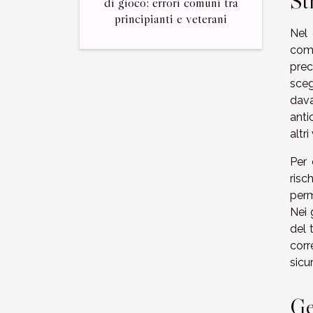
St
di gioco: errori comuni tra
principianti e veterani
Nel 
comp
prec
sceg
dava
anti
altr
Per 
risc
perm
Nei 
del 
corr
sicu
Ge