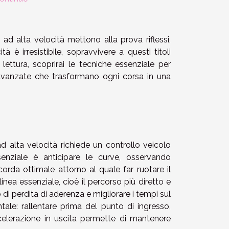
 ad alta velocità mettono alla prova riflessi,
à è irresistibile, sopravvivere a questi titoli
ettura, scoprirai le tecniche essenziale per
e avanzate che trasformano ogni corsa in una
d alta velocità richiede un controllo veicolo
ssenziale è anticipare le curve, osservando
corda ottimale attorno al quale far ruotare il
nea essenziale, cioè il percorso più diretto e
io di perdita di aderenza e migliorare i tempi sul
ntale: rallentare prima del punto di ingresso,
celerazione in uscita permette di mantenere