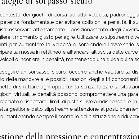
rategie di sorpasso sicuro
contesto dei giochi di corsa ad alta velocità, padroneggi
etenza fondamentale per evitare collisioni e penalità. Il 
isa: osservare attentamente il posizionamento degli avversar
liere il momento giusto per agire. Utilizzare lo slipstream div
nti per aumentare la velocità e sorprendere l'avversario se
cipare la mossa in rettilineo e affiancarsi all'uscita delle curv
i veicoli o incorrere in penalità, mantenendo una guida pulita ed
eseguire un sorpasso sicuro, occorre anche valutare la dis
hio delle manovre e le possibili reazioni degli altri concorrenti.
ette di sfruttare ogni opportunità senza forzare la situazione
giochi virtuali, le penalità possono compromettere una gara
tracciato e rispettare i limiti di pista si rivela indispensabile
etta gestione dello slipstream e attenzione al posizionamen
ro, mantenendo sempre il controllo della situazione e riducend
stione della pressione e concentrazio