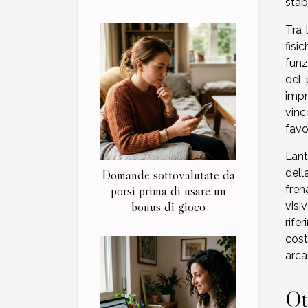
stab
Tra 
fisi
funz
del 
impr
vinc
favo
L’an
Domande sottovalutate da
dell
porsi prima di usare un
fren
bonus di gioco
visi
rife
cost
arca
Ot