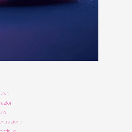
urve
razioni
uro
entrazione
continuo