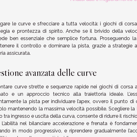
gare le curve e sfrecciare a tutta velocità: i giochi di corsa
tegia e prontezza di spirito. Anche se il brivido della velocit
iede ben essenziale che semplice fortuna. Proseguendo la l
enere il controllo e dominare la pista, grazie a strategi
oria assicurata.
stione avanzata delle curve
ontare curve strette e sequenze rapide nei giochi di corsa a
inato e un approccio tecnico alla traiettoria ideale. L’e
ntamente la pista per individuare l’apex, ovvero il punto di 
olo mantenendo la massima velocità possibile. Scegliere la li
do tra ingresso e uscita della curva, consente di ridurre il risch
. L’abilità nel bilanciare accelerazione e frenata è fondame
ando in modo progressivo, e riprendere gradualmente l’ac