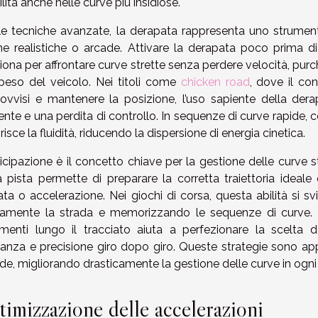
ilità anche nelle curve più insidiose.
le tecniche avanzate, la derapata rappresenta uno strumen
che realistiche o arcade. Attivare la derapata poco prima di
iona per affrontare curve strette senza perdere velocità, purché
peso del veicolo. Nei titoli come
chicken road
, dove il con
ovvisi e mantenere la posizione, l’uso sapiente della der
ente e una perdita di controllo. In sequenze di curve rapide
risce la fluidità, riducendo la dispersione di energia cinetica.
ticipazione è il concetto chiave per la gestione delle curve s
a pista permette di preparare la corretta traiettoria ideale
ata o accelerazione. Nei giochi di corsa, questa abilità si 
vamente la strada e memorizzando le sequenze di curve. Pre
rimenti lungo il tracciato aiuta a perfezionare la scelta
anza e precisione giro dopo giro. Queste strategie sono applicab
de, migliorando drasticamente la gestione delle curve in ogni 
timizzazione delle accelerazioni