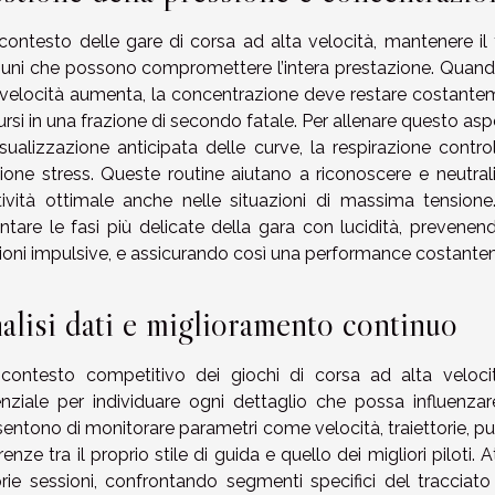
contesto delle gare di corsa ad alta velocità, mantenere il
ni che possono compromettere l’intera prestazione. Quando
 velocità aumenta, la concentrazione deve restare costant
ursi in una frazione di secondo fatale. Per allenare questo as
isualizzazione anticipata delle curve, la respirazione contr
ione stress. Queste routine aiutano a riconoscere e neutrali
tività ottimale anche nelle situazioni di massima tension
ontare le fasi più delicate della gara con lucidità, prevenen
ioni impulsive, e assicurando così una performance costante
alisi dati e miglioramento continuo
contesto competitivo dei giochi di corsa ad alta velocit
nziale per individuare ogni dettaglio che possa influenzare
entono di monitorare parametri come velocità, traiettorie, pun
erenze tra il proprio stile di guida e quello dei migliori piloti.
rie sessioni, confrontando segmenti specifici del tracci