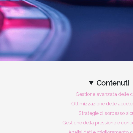
Contenuti
Gestione avanzata delle c
Ottimizzazione delle accele
Strategie di sorpasso sic
Gestione della pressione e conc
Analisi dati e miglioramento 