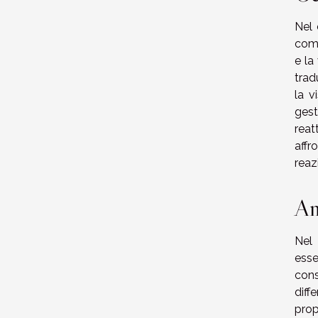
Nel 
comu
e la
trad
la v
gest
reat
affr
reaz
An
Nel 
esse
cons
diff
prop