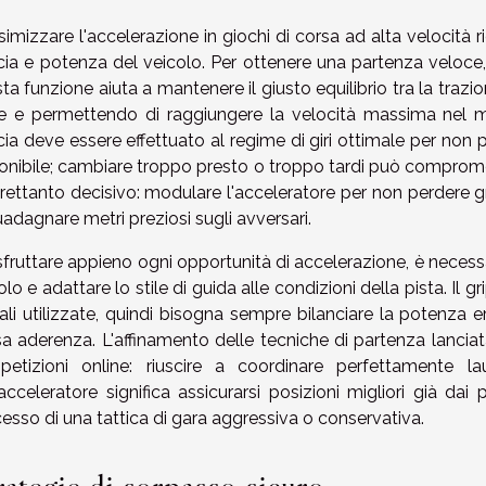
imizzare l'accelerazione in giochi di corsa ad alta velocità 
ia e potenza del veicolo. Per ottenere una partenza veloce, 
ta funzione aiuta a mantenere il giusto equilibrio tra la trazi
e e permettendo di raggiungere la velocità massima nel min
ia deve essere effettuato al regime di giri ottimale per non p
onibile; cambiare troppo presto o troppo tardi può compromett
trettanto decisivo: modulare l'acceleratore per non perdere g
uadagnare metri preziosi sugli avversari.
sfruttare appieno ogni opportunità di accelerazione, è neces
olo e adattare lo stile di guida alle condizioni della pista. Il
uali utilizzate, quindi bisogna sempre bilanciare la potenza e
a aderenza. L'affinamento delle tecniche di partenza lancia
petizioni online: riuscire a coordinare perfettamente 
'acceleratore significa assicurarsi posizioni migliori già dai
esso di una tattica di gara aggressiva o conservativa.