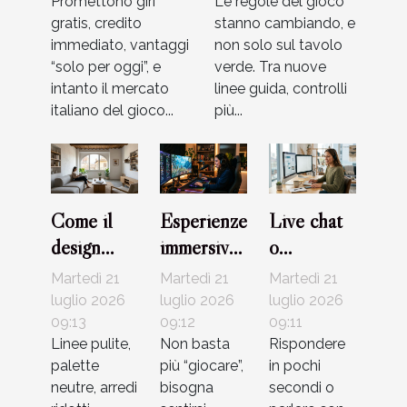
Promettono giri
regolamentazioni?
Le regole del gioco
gratis, credito
stanno cambiando, e
immediato, vantaggi
non solo sul tavolo
“solo per oggi”, e
verde. Tra nuove
intanto il mercato
linee guida, controlli
italiano del gioco...
più...
Come il
Esperienze
Live chat
design
immersive
o
minimalista
nei giochi
telefono?
Martedì 21
Martedì 21
Martedì 21
sta
online:
Evoluzione
luglio 2026
luglio 2026
luglio 2026
cambiando
09:13
oltre le
09:12
del
09:11
Linee pulite,
Non basta
Rispondere
l’estetica
semplici
supporto
palette
più “giocare”,
in pochi
delle case
regole
nei casinò
neutre, arredi
bisogna
secondi o
italiane
virtuali