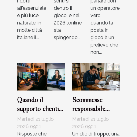
ridotti
sentirsi
parlare con
all’essenziale
dentro il
un operatore
e più luce
gioco, e nel
vero,
naturale: in
2026 l’online
quando la
molte città
sta
posta in
italiane il...
spingendo...
gioco è un
prelievo che
non...
Quando il
Scommesse
supporto clienti
responsabili:
diventa alleato
come riconoscere
Martedì 21 luglio
Martedì 21 luglio
del giocatore
i segnali d’allarme
2026 09:11
2026 09:11
Risposte che
Un clic di troppo, una