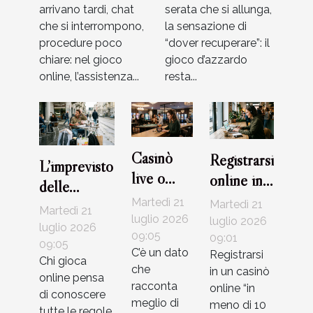
arrivano tardi, chat
serata che si allunga,
che si interrompono,
la sensazione di
procedure poco
“dover recuperare”: il
chiare: nel gioco
gioco d’azzardo
online, l’assistenza...
resta...
Casinò
Registrarsi
L’imprevisto
live o
online in
delle
RNG: che
meno di
Martedì 21
commissioni:
Martedì 21
Martedì 21
tipo di
10 minuti:
luglio 2026
luglio 2026
cosa il
luglio 2026
giocatore
09:05
mito o
09:01
giocatore
09:05
C’è un dato
Registrarsi
sei?
realtà nei
Chi gioca
non
che
in un casinò
online pensa
casinò
considera
racconta
online “in
di conoscere
moderni?
meglio di
meno di 10
mai
tutte le regole,