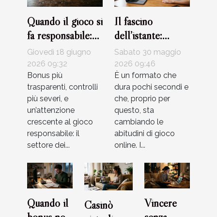
Quando il gioco si
Il fascino
fa responsabile:
dell’istante:
attualità e limiti
perché i crash
Giovedì 18 giugno
Sabato 30 maggio
nei bonus dei
game stanno
2026 09:32
2026 09:46
casinò
Bonus più
rivoluzionando il
È un formato che
trasparenti, controlli
dura pochi secondi e
gioco d’azzardo
più severi, e
che, proprio per
un’attenzione
questo, sta
crescente al gioco
cambiando le
responsabile: il
abitudini di gioco
settore dei...
online. I...
Quando il
Vincere
Casinò