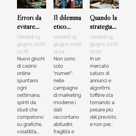
Errori da
Il dilemma
Quando la
evitare
etico
strategia
quando si
dietro
offline fa la
Venerdì 19
Venerdì 19
Venerdì 19
scelgono
l’uso dei
differenza
giugno 2026
giugno 2026
giugno 2026
strategie
10:26
dati nelle
10:14
in un’era
10:02
Nuovi giochi
Non sono
In un
per nuovi
campagne
digitale
di casinò
solo
mercato
giochi di
di
online
“numeri”:
saturo di
casinò
marketing
spuntano
nelle
annunci e
ogni
campagne
algoritmi,
settimana,
di marketing
l’offline sta
spinti da
moderne i
tornando a
studi che
dati
pesare più
competono
raccontano
del previsto,
su grafiche,
abitudini,
e non per...
volatilità...
fragilità e