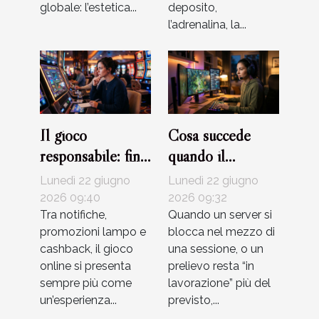
globale: l’estetica...
deposito,
l’adrenalina, la...
Il gioco
Cosa succede
responsabile: fino
quando il
a che punto i
supporto clienti
Lunedì 22 giugno
Lunedì 22 giugno
bonus influenzano
fa la differenza
2026 09:40
2026 09:32
le abitudini dei
Tra notifiche,
nel gioco digitale
Quando un server si
promozioni lampo e
blocca nel mezzo di
giocatori
cashback, il gioco
una sessione, o un
online si presenta
prelievo resta “in
sempre più come
lavorazione” più del
un’esperienza...
previsto,...