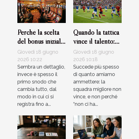
Perché la scelta
Quando la tattica
del bonus iniziale
vince il talento:
può influenzare la
storie di partite
Giovedì 18 giugno
Giovedì 18 giugno
tua esperienza al
indimenticabili
2026 10:22
2026 10:18
casinò
Sembra un dettaglio,
Succede più spesso
invece è spesso il
di quanto amiamo
primo snodo che
ammettere: la
cambia tutto, dal
squadra migliore non
modo in cui ci si
vince, e non perché
registra fino a...
“non ci ha...