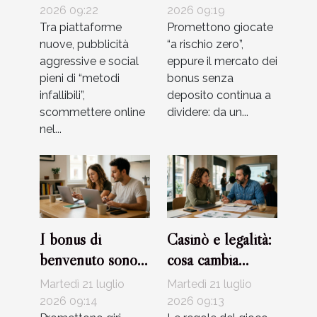
comuni da evitare
tendenza reale o
2026 09:22
2026 09:19
Tra piattaforme
solo marketing?
Promettono giocate
nuove, pubblicità
“a rischio zero”,
aggressive e social
eppure il mercato dei
pieni di “metodi
bonus senza
infallibili”,
deposito continua a
scommettere online
dividere: da un...
nel...
I bonus di
Casinò e legalità:
benvenuto sono
cosa cambia
davvero
davvero con le
Martedì 21 luglio
Martedì 21 luglio
convenienti?
nuove
2026 09:14
2026 09:13