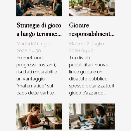
Strategie di gioco
Giocare
a lungo termine:
responsabilmente
mito o realtà?
per cambiare la
Martedì 21 luglio
Martedì 21 luglio
narrazione sul
2026 09:50
2026 09:42
Promettono
mondo
Tra divieti
progressi costanti,
pubblicitari, nuove
dell’azzardo
risultati misurabili e
linee guida e un
un vantaggio
dibattito pubblico
“matematico” sul
spesso polarizzato, il
caos delle partite,...
gioco d’azzardo...