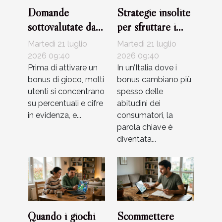
Domande
Strategie insolite
sottovalutate da
per sfruttare i
porsi prima di
bonus senza
Martedì 21 luglio
Martedì 21 luglio
usare un bonus di
rischiare
2026 09:40
2026 09:40
gioco
Prima di attivare un
In un’Italia dove i
bonus di gioco, molti
bonus cambiano più
utenti si concentrano
spesso delle
su percentuali e cifre
abitudini dei
in evidenza, e...
consumatori, la
parola chiave è
diventata...
Quando i giochi
Scommettere