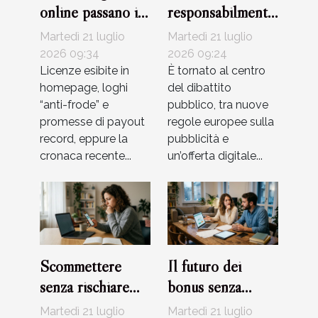
online passano il
responsabilmente:
test della
equilibrio tra
Martedì 21 luglio
Martedì 21 luglio
sicurezza?
adrenalina e
2026 09:34
2026 09:24
Licenze esibite in
strategie di
È tornato al centro
homepage, loghi
del dibattito
gestione
“anti-frode” e
pubblico, tra nuove
promesse di payout
regole europee sulla
record, eppure la
pubblicità e
cronaca recente...
un’offerta digitale...
Scommettere
Il futuro dei
senza rischiare
bonus senza
truffe: errori
deposito:
Martedì 21 luglio
Martedì 21 luglio