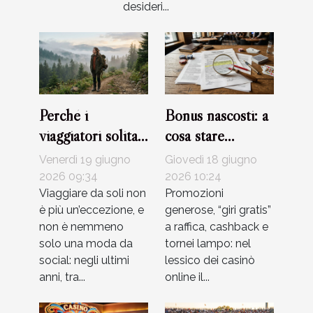
desideri...
Perché i
Bonus nascosti: a
viaggiatori solitari
cosa stare
stanno
davvero attenti
Venerdì 19 giugno
Giovedì 18 giugno
riscrivendo le
leggendo i
2026 09:34
2026 10:24
regole
Viaggiare da soli non
termini dei casinò
Promozioni
è più un’eccezione, e
generose, “giri gratis”
dell’esplorazione
non è nemmeno
a raffica, cashback e
solo una moda da
tornei lampo: nel
social: negli ultimi
lessico dei casinò
anni, tra...
online il...