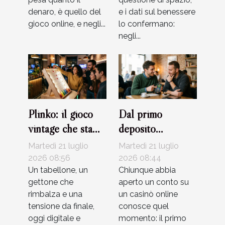
denaro, è quello del
e i dati sul benessere
gioco online, e negli...
lo confermano:
negli...
Plinko: il gioco
Dal primo
vintage che sta
deposito
rivoluzionando
all’upgrade vip:
Martedì 21 luglio
Martedì 21 luglio
l’intrattenimento
racconti veri di
2026 08:56
2026 08:44
digitale
Un tabellone, un
giocatori
Chiunque abbia
gettone che
aperto un conto su
rimbalza e una
un casinò online
tensione da finale,
conosce quel
oggi digitale e
momento: il primo