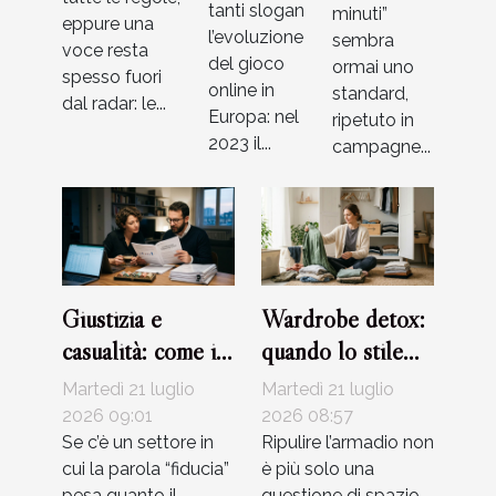
tanti slogan
minuti”
eppure una
l’evoluzione
sembra
voce resta
del gioco
ormai uno
spesso fuori
online in
standard,
dal radar: le...
Europa: nel
ripetuto in
2023 il...
campagne...
Giustizia e
Wardrobe detox:
casualità: come i
quando lo stile
casinò certificano
favorisce
Martedì 21 luglio
Martedì 21 luglio
i loro giochi
l’equilibrio
2026 09:01
2026 08:57
Se c’è un settore in
interiore
Ripulire l’armadio non
cui la parola “fiducia”
è più solo una
pesa quanto il
questione di spazio,