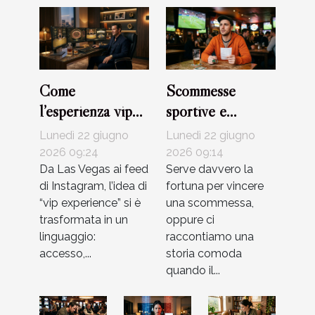
Come
Scommesse
l’esperienza vip
sportive e
cambia il modo di
superstizioni:
Lunedì 22 giugno
Lunedì 22 giugno
giocare nei casinò
quanto conta
2026 09:24
2026 09:14
online
Da Las Vegas ai feed
davvero la
Serve davvero la
di Instagram, l’idea di
fortuna per vincere
fortuna?
“vip experience” si è
una scommessa,
trasformata in un
oppure ci
linguaggio:
raccontiamo una
accesso,...
storia comoda
quando il...