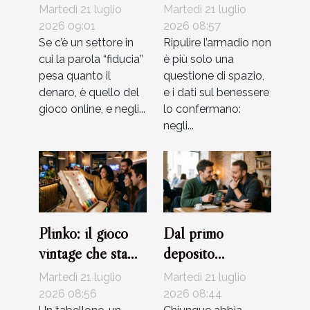
casinò certificano
favorisce
Martedì 21 luglio
Martedì 21 luglio
i loro giochi
l’equilibrio
2026 09:01
2026 08:57
Se c’è un settore in
interiore
Ripulire l’armadio non
cui la parola “fiducia”
è più solo una
pesa quanto il
questione di spazio,
denaro, è quello del
e i dati sul benessere
gioco online, e negli...
lo confermano:
negli...
Plinko: il gioco
Dal primo
vintage che sta
deposito
rivoluzionando
all’upgrade vip:
Martedì 21 luglio
Martedì 21 luglio
l’intrattenimento
racconti veri di
2026 08:56
2026 08:44