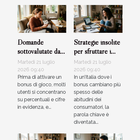
Domande
Strategie insolite
sottovalutate da
per sfruttare i
porsi prima di
bonus senza
Martedì 21 luglio
Martedì 21 luglio
usare un bonus di
rischiare
2026 09:40
2026 09:40
gioco
Prima di attivare un
In un’Italia dove i
bonus di gioco, molti
bonus cambiano più
utenti si concentrano
spesso delle
su percentuali e cifre
abitudini dei
in evidenza, e...
consumatori, la
parola chiave è
diventata...