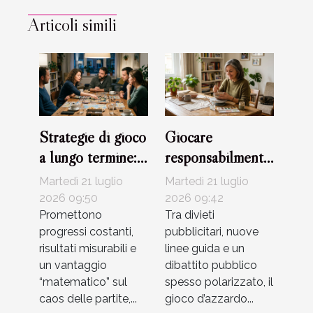
Articoli simili
Strategie di gioco
Giocare
a lungo termine:
responsabilmente
mito o realtà?
per cambiare la
Martedì 21 luglio
Martedì 21 luglio
narrazione sul
2026 09:50
2026 09:42
Promettono
mondo
Tra divieti
progressi costanti,
pubblicitari, nuove
dell’azzardo
risultati misurabili e
linee guida e un
un vantaggio
dibattito pubblico
“matematico” sul
spesso polarizzato, il
caos delle partite,...
gioco d’azzardo...