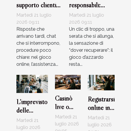
supporto clienti
responsabili:
diventa alleato
come riconoscere
Martedì 21 luglio
Martedì 21 luglio
del giocatore
i segnali d’allarme
2026 09:11
2026 09:11
Risposte che
Un clic di troppo, una
arrivano tardi, chat
serata che si allunga,
che si interrompono,
la sensazione di
procedure poco
“dover recuperare”: il
chiare: nel gioco
gioco d’azzardo
online, l’assistenza...
resta...
Casinò
Registrarsi
L’imprevisto
live o
online in
delle
RNG: che
meno di
Martedì 21
commissioni:
Martedì 21
Martedì 21
tipo di
10 minuti:
luglio 2026
luglio 2026
cosa il
luglio 2026
09:05