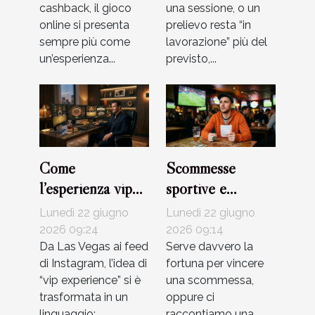
cashback, il gioco
una sessione, o un
online si presenta
prelievo resta “in
sempre più come
lavorazione” più del
un’esperienza...
previsto,...
Come
Scommesse
l’esperienza vip
sportive e
cambia il modo di
superstizioni:
Lunedì 22 giugno
Lunedì 22 giugno
giocare nei casinò
quanto conta
2026 09:24
2026 09:14
online
Da Las Vegas ai feed
davvero la
Serve davvero la
di Instagram, l’idea di
fortuna per vincere
fortuna?
“vip experience” si è
una scommessa,
trasformata in un
oppure ci
linguaggio:
raccontiamo una