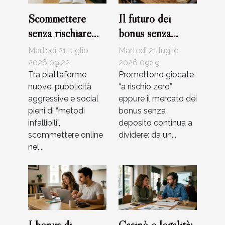
Scommettere
Il futuro dei
senza rischiare
bonus senza
truffe: errori
deposito:
Martedì 21 luglio
Martedì 21 luglio
comuni da evitare
tendenza reale o
2026 09:22
2026 09:19
Tra piattaforme
solo marketing?
Promettono giocate
nuove, pubblicità
“a rischio zero”,
aggressive e social
eppure il mercato dei
pieni di “metodi
bonus senza
infallibili”,
deposito continua a
scommettere online
dividere: da un...
nel...