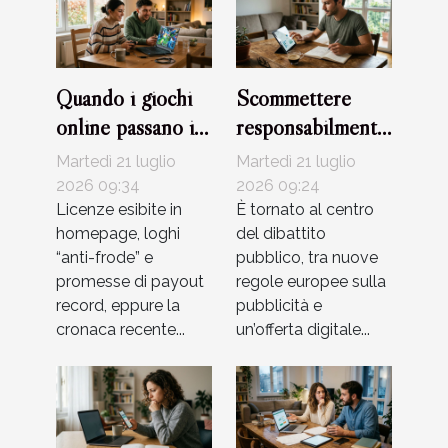
Quando i giochi
Scommettere
online passano il
responsabilmente:
test della
equilibrio tra
Martedì 21 luglio
Martedì 21 luglio
sicurezza?
adrenalina e
2026 09:34
2026 09:24
Licenze esibite in
strategie di
È tornato al centro
homepage, loghi
del dibattito
gestione
“anti-frode” e
pubblico, tra nuove
promesse di payout
regole europee sulla
record, eppure la
pubblicità e
cronaca recente...
un’offerta digitale...