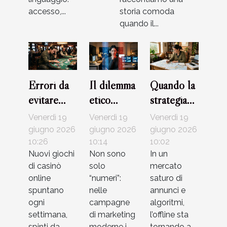
accesso,...
storia comoda
quando il...
Errori da
Il dilemma
Quando la
evitare
etico
strategia
quando si
dietro
offline fa la
Venerdì 19
Venerdì 19
Venerdì 19
scelgono
l’uso dei
differenza
giugno 2026
giugno 2026
giugno 2026
strategie
10:26
dati nelle
10:14
in un’era
10:02
Nuovi giochi
Non sono
In un
per nuovi
campagne
digitale
di casinò
solo
mercato
giochi di
di
online
“numeri”:
saturo di
casinò
marketing
spuntano
nelle
annunci e
ogni
campagne
algoritmi,
settimana,
di marketing
l’offline sta
spinti da
moderne i
tornando a