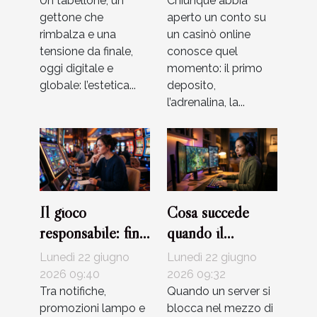
digitale
Un tabellone, un
giocatori
Chiunque abbia
gettone che
aperto un conto su
rimbalza e una
un casinò online
tensione da finale,
conosce quel
oggi digitale e
momento: il primo
globale: l’estetica...
deposito,
l’adrenalina, la...
Il gioco
Cosa succede
responsabile: fino
quando il
a che punto i
supporto clienti
Lunedì 22 giugno
Lunedì 22 giugno
bonus influenzano
fa la differenza
2026 09:40
2026 09:32
le abitudini dei
Tra notifiche,
nel gioco digitale
Quando un server si
promozioni lampo e
blocca nel mezzo di
giocatori