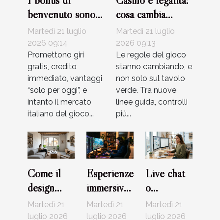
I bonus di
Casinò e legalità:
benvenuto sono
cosa cambia
davvero
davvero con le
Martedì 21 luglio
Martedì 21 luglio
convenienti?
nuove
2026 09:14
2026 09:13
Promettono giri
regolamentazioni?
Le regole del gioco
gratis, credito
stanno cambiando, e
immediato, vantaggi
non solo sul tavolo
“solo per oggi”, e
verde. Tra nuove
intanto il mercato
linee guida, controlli
italiano del gioco...
più...
Come il
Esperienze
Live chat
design
immersive
o
minimalista
nei giochi
telefono?
Martedì 21
Martedì 21
Martedì 21
sta
online:
Evoluzione
luglio 2026
luglio 2026
luglio 2026