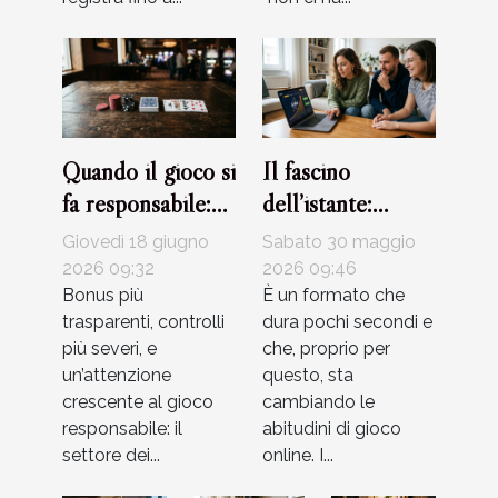
Quando il gioco si
Il fascino
fa responsabile:
dell’istante:
attualità e limiti
perché i crash
Giovedì 18 giugno
Sabato 30 maggio
nei bonus dei
game stanno
2026 09:32
2026 09:46
casinò
Bonus più
rivoluzionando il
È un formato che
trasparenti, controlli
dura pochi secondi e
gioco d’azzardo
più severi, e
che, proprio per
un’attenzione
questo, sta
crescente al gioco
cambiando le
responsabile: il
abitudini di gioco
settore dei...
online. I...