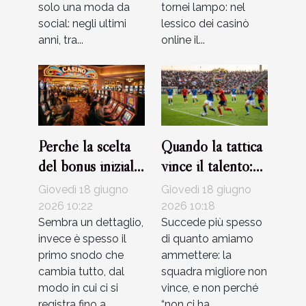
solo una moda da
tornei lampo: nel
social: negli ultimi
lessico dei casinò
anni, tra...
online il...
Perché la scelta
Quando la tattica
del bonus iniziale
vince il talento:
può influenzare la
storie di partite
Giovedì 18 giugno
Giovedì 18 giugno
tua esperienza al
indimenticabili
2026 10:22
2026 10:18
casinò
Sembra un dettaglio,
Succede più spesso
invece è spesso il
di quanto amiamo
primo snodo che
ammettere: la
cambia tutto, dal
squadra migliore non
modo in cui ci si
vince, e non perché
registra fino a...
“non ci ha...