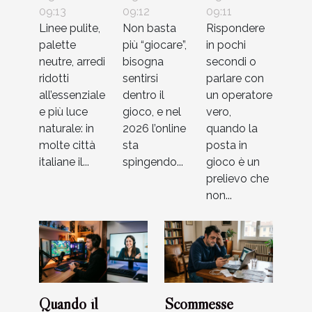
cambiando
09:13
oltre le
09:12
del
09:11
Linee pulite,
Non basta
Rispondere
l’estetica
semplici
supporto
palette
più “giocare”,
in pochi
delle case
regole
nei casinò
neutre, arredi
bisogna
secondi o
italiane
virtuali
ridotti
sentirsi
parlare con
all’essenziale
dentro il
un operatore
e più luce
gioco, e nel
vero,
naturale: in
2026 l’online
quando la
molte città
sta
posta in
italiane il...
spingendo...
gioco è un
prelievo che
non...
Quando il
Scommesse