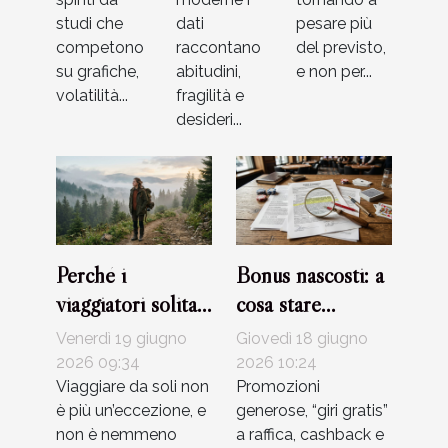
studi che
dati
pesare più
competono
raccontano
del previsto,
su grafiche,
abitudini,
e non per...
volatilità...
fragilità e
desideri...
Perché i
Bonus nascosti: a
viaggiatori solitari
cosa stare
stanno
davvero attenti
Venerdì 19 giugno
Giovedì 18 giugno
riscrivendo le
leggendo i
2026 09:34
2026 10:24
regole
Viaggiare da soli non
termini dei casinò
Promozioni
è più un’eccezione, e
generose, “giri gratis”
dell’esplorazione
non è nemmeno
a raffica, cashback e