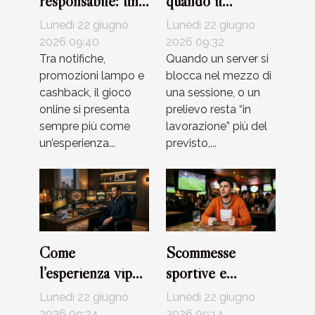
responsabile: fino
quando il
a che punto i
supporto clienti
Lunedì 22 giugno
Lunedì 22 giugno
bonus influenzano
fa la differenza
2026 09:40
2026 09:32
le abitudini dei
Tra notifiche,
nel gioco digitale
Quando un server si
promozioni lampo e
blocca nel mezzo di
giocatori
cashback, il gioco
una sessione, o un
online si presenta
prelievo resta “in
sempre più come
lavorazione” più del
un’esperienza...
previsto,...
Come
Scommesse
l’esperienza vip
sportive e
cambia il modo di
superstizioni:
Lunedì 22 giugno
Lunedì 22 giugno
giocare nei casinò
quanto conta
2026 09:24
2026 09:14