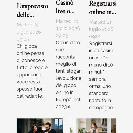
Casinò
Registrarsi
L’imprevisto
live o
online in
delle
RNG: che
meno di
Martedì 21
commissioni:
Martedì 21
Martedì 21
tipo di
10 minuti:
luglio 2026
luglio 2026
cosa il
luglio 2026
giocatore
09:05
mito o
09:01
giocatore
09:05
C’è un dato
Registrarsi
sei?
realtà nei
Chi gioca
non
che
in un casinò
online pensa
casinò
considera
racconta
online “in
di conoscere
moderni?
meglio di
meno di 10
mai
tutte le regole,
tanti slogan
minuti”
eppure una
l’evoluzione
sembra
voce resta
del gioco
ormai uno
spesso fuori
online in
standard,
dal radar: le...
Europa: nel
ripetuto in
2023 il...
campagne...