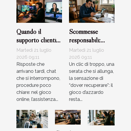
Quando il
Scommesse
supporto clienti
responsabili:
diventa alleato
come riconoscere
Martedì 21 luglio
Martedì 21 luglio
del giocatore
i segnali d’allarme
2026 09:11
2026 09:11
Risposte che
Un clic di troppo, una
arrivano tardi, chat
serata che si allunga,
che si interrompono,
la sensazione di
procedure poco
“dover recuperare”: il
chiare: nel gioco
gioco d’azzardo
online, l’assistenza...
resta...