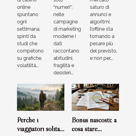
giochi di
di
online
“numeri”:
saturo di
casinò
marketing
spuntano
nelle
annunci e
ogni
campagne
algoritmi,
settimana,
di marketing
l’offline sta
spinti da
moderne i
tornando a
studi che
dati
pesare più
competono
raccontano
del previsto,
su grafiche,
abitudini,
e non per...
volatilità...
fragilità e
desideri...
Perché i
Bonus nascosti: a
viaggiatori solitari
cosa stare