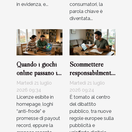
in evidenza, e...
consumatori, la
parola chiave è
diventata...
Quando i giochi
Scommettere
online passano il
responsabilmente:
test della
equilibrio tra
Martedì 21 luglio
Martedì 21 luglio
sicurezza?
adrenalina e
2026 09:34
2026 09:24
Licenze esibite in
strategie di
È tornato al centro
homepage, loghi
del dibattito
gestione
“anti-frode” e
pubblico, tra nuove
promesse di payout
regole europee sulla
record, eppure la
pubblicità e