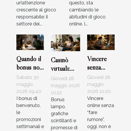
un’attenzione
questo, sta
crescente al gioco
cambiando le
responsabile: il
abitudini di gioco
settore dei...
online. I...
Quando il
Vincere
Casinò
bonus non
senza
virtuali:
basta: casi
postare:
come
Sabato 30
Giovedì 28
Giovedì 28
reali di
storie vere
riconoscere
maggio
maggio
maggio 2026
giocatori e
2026 09:40
di
2026 10:20
le trappole
10:22
I bonus di
Vincere
Bonus
soluzioni
strategia
più sottili
benvenuto,
online senza
lampo,
silenziosa
della rete
le
“fare
grafiche
nei casinò
promozioni
rumore”,
scintillanti e
online
settimanali e
oggi, non è
promesse di