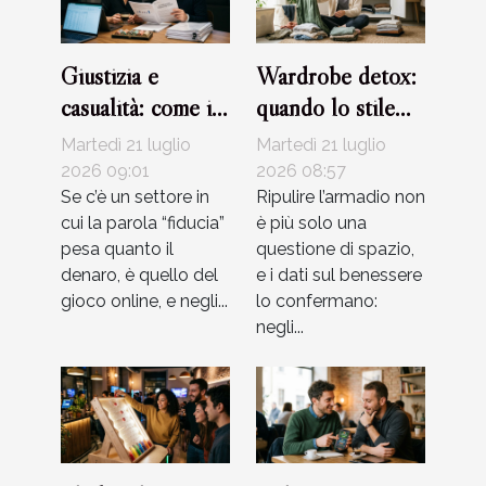
Giustizia e
Wardrobe detox:
casualità: come i
quando lo stile
casinò certificano
favorisce
Martedì 21 luglio
Martedì 21 luglio
i loro giochi
l’equilibrio
2026 09:01
2026 08:57
Se c’è un settore in
interiore
Ripulire l’armadio non
cui la parola “fiducia”
è più solo una
pesa quanto il
questione di spazio,
denaro, è quello del
e i dati sul benessere
gioco online, e negli...
lo confermano:
negli...