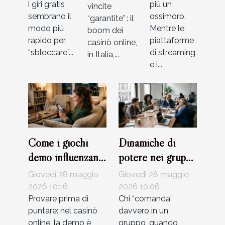
i giri gratis
più un
vincite
sembrano il
ossimoro.
“garantite” : il
modo più
Mentre le
boom dei
rapido per
piattaforme
casinò online,
“sbloccare”...
di streaming
in Italia,...
e i...
Come i giochi
Dinamiche di
demo influenzano
potere nei gruppi:
le decisioni nel
chi decide
Giovedì 28 maggio
Giovedì 28 maggio
casinò online
davvero?
2026 10:16
2026 10:06
Provare prima di
Chi “comanda”
puntare: nel casinò
davvero in un
online, la demo è
gruppo, quando