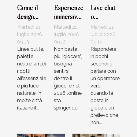
Come il
Esperienze
Live chat
design
immersive
o
minimalista
nei giochi
telefono?
Martedì 21
Martedì 21
Martedì 21
sta
online:
Evoluzione
luglio 2026
luglio 2026
luglio 2026
cambiando
09:13
oltre le
09:12
del
09:11
Linee pulite,
Non basta
Rispondere
l’estetica
semplici
supporto
palette
più “giocare”,
in pochi
delle case
regole
nei casinò
neutre, arredi
bisogna
secondi o
italiane
virtuali
ridotti
sentirsi
parlare con
all’essenziale
dentro il
un operatore
e più luce
gioco, e nel
vero,
naturale: in
2026 l’online
quando la
molte città
sta
posta in
italiane il...
spingendo...
gioco è un
prelievo che
non...