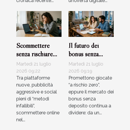
cronaca recente...
un’offerta digitale...
Scommettere
Il futuro dei
senza rischiare
bonus senza
truffe: errori
deposito:
Martedì 21 luglio
Martedì 21 luglio
comuni da evitare
tendenza reale o
2026 09:22
2026 09:19
Tra piattaforme
solo marketing?
Promettono giocate
nuove, pubblicità
“a rischio zero”,
aggressive e social
eppure il mercato dei
pieni di “metodi
bonus senza
infallibili”,
deposito continua a
scommettere online
dividere: da un...
nel...