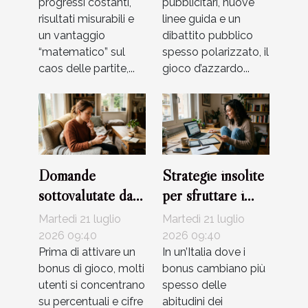
progressi costanti,
pubblicitari, nuove
dell’azzardo
risultati misurabili e
linee guida e un
un vantaggio
dibattito pubblico
“matematico” sul
spesso polarizzato, il
caos delle partite,...
gioco d’azzardo...
Domande
Strategie insolite
sottovalutate da
per sfruttare i
porsi prima di
bonus senza
Martedì 21 luglio
Martedì 21 luglio
usare un bonus di
rischiare
2026 09:40
2026 09:40
gioco
Prima di attivare un
In un’Italia dove i
bonus di gioco, molti
bonus cambiano più
utenti si concentrano
spesso delle
su percentuali e cifre
abitudini dei