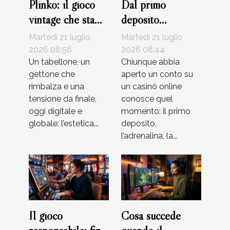
Plinko: il gioco
Dal primo
vintage che sta
deposito
rivoluzionando
all’upgrade vip:
Martedì 21 luglio
Martedì 21 luglio
l’intrattenimento
racconti veri di
2026 08:56
2026 08:44
digitale
Un tabellone, un
giocatori
Chiunque abbia
gettone che
aperto un conto su
rimbalza e una
un casinò online
tensione da finale,
conosce quel
oggi digitale e
momento: il primo
globale: l’estetica...
deposito,
l’adrenalina, la...
Il gioco
Cosa succede