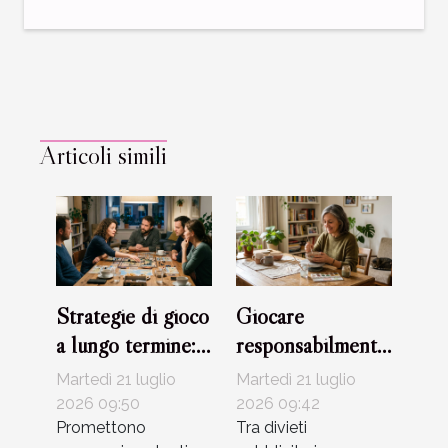
Articoli simili
Strategie di gioco
Giocare
a lungo termine:
responsabilmente
mito o realtà?
per cambiare la
Martedì 21 luglio
Martedì 21 luglio
narrazione sul
2026 09:50
2026 09:42
Promettono
mondo
Tra divieti