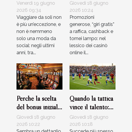
stanno
davvero attenti
Venerdì 19 giugno
Giovedì 18 giugno
riscrivendo le
leggendo i
2026 09:34
2026 10:24
regole
Viaggiare da soli non
termini dei casinò
Promozioni
è più un’eccezione, e
generose, “giri gratis”
dell’esplorazione
non è nemmeno
a raffica, cashback e
solo una moda da
tornei lampo: nel
social: negli ultimi
lessico dei casinò
anni, tra...
online il...
Perché la scelta
Quando la tattica
del bonus iniziale
vince il talento:
può influenzare la
storie di partite
Giovedì 18 giugno
Giovedì 18 giugno
tua esperienza al
indimenticabili
2026 10:22
2026 10:18
Sembra un dettaglio,
Succede più spesso