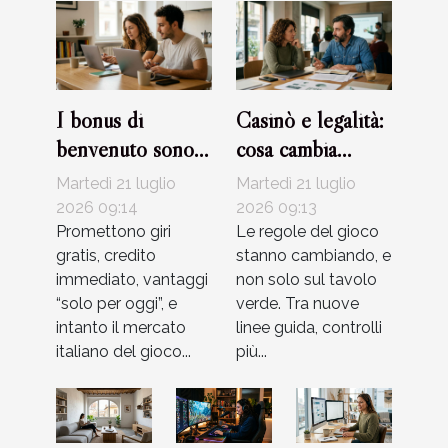
I bonus di
Casinò e legalità:
benvenuto sono
cosa cambia
davvero
davvero con le
Martedì 21 luglio
Martedì 21 luglio
convenienti?
nuove
2026 09:14
2026 09:13
Promettono giri
regolamentazioni?
Le regole del gioco
gratis, credito
stanno cambiando, e
immediato, vantaggi
non solo sul tavolo
“solo per oggi”, e
verde. Tra nuove
intanto il mercato
linee guida, controlli
italiano del gioco...
più...