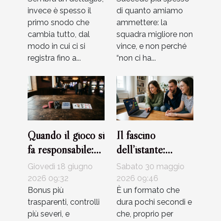
casinò
invece è spesso il
di quanto amiamo
primo snodo che
ammettere: la
cambia tutto, dal
squadra migliore non
modo in cui ci si
vince, e non perché
registra fino a...
“non ci ha...
Quando il gioco si
Il fascino
fa responsabile:
dell’istante:
attualità e limiti
perché i crash
Giovedì 18 giugno
Sabato 30 maggio
nei bonus dei
game stanno
2026 09:32
2026 09:46
casinò
Bonus più
rivoluzionando il
È un formato che
trasparenti, controlli
dura pochi secondi e
gioco d’azzardo
più severi, e
che, proprio per