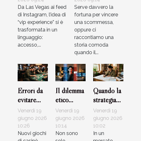
online
Da Las Vegas ai feed
davvero la
Serve davvero la
di Instagram, l’idea di
fortuna per vincere
fortuna?
“vip experience” si è
una scommessa,
trasformata in un
oppure ci
linguaggio:
raccontiamo una
accesso,...
storia comoda
quando il...
Errori da
Il dilemma
Quando la
evitare
etico
strategia
quando si
dietro
offline fa la
Venerdì 19
Venerdì 19
Venerdì 19
scelgono
l’uso dei
differenza
giugno 2026
giugno 2026
giugno 2026
strategie
10:26
dati nelle
10:14
in un’era
10:02
Nuovi giochi
Non sono
In un
per nuovi
campagne
digitale
di casinò
solo
mercato