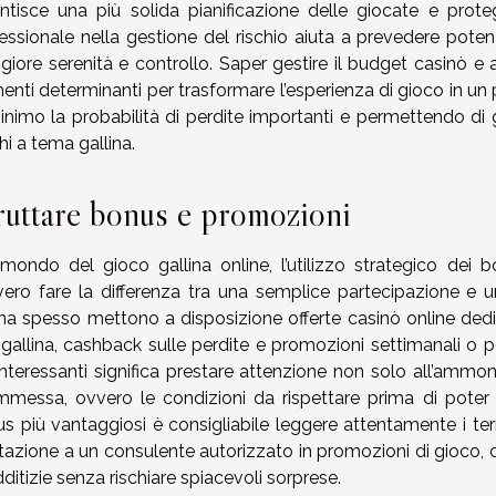
ntisce una più solida pianificazione delle giocate e prot
essionale nella gestione del rischio aiuta a prevedere potenz
iore serenità e controllo. Saper gestire il budget casinò e 
enti determinanti per trasformare l’esperienza di gioco in 
inimo la probabilità di perdite importanti e permettendo di 
hi a tema gallina.
ruttare bonus e promozioni
mondo del gioco gallina online, l’utilizzo strategico dei
ero fare la differenza tra una semplice partecipazione e u
ina spesso mettono a disposizione offerte casinò online ded
 gallina, cashback sulle perdite e promozioni settimanali o 
interessanti significa prestare attenzione non solo all’ammonta
messa, ovvero le condizioni da rispettare prima di poter pr
s più vantaggiosi è consigliabile leggere attentamente i termi
tazione a un consulente autorizzato in promozioni di gioco, ca
dditizie senza rischiare spiacevoli sorprese.