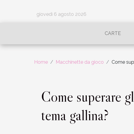
giovedì 6 agosto 2026
CARTE
Home
Macchinette da gioco
Come super
Come superare gli
tema gallina?