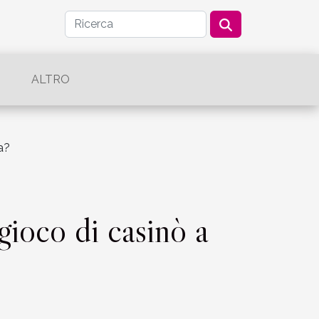
ALTRO
a?
gioco di casinò a