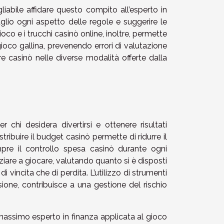
liabile affidare questo compito all’esperto in
glio ogni aspetto delle regole e suggerire le
oco e i trucchi casinò online, inoltre, permette
ioco gallina, prevenendo errori di valutazione
e casinò nelle diverse modalità offerte dalla
chi desidera divertirsi e ottenere risultati
ribuire il budget casinò permette di ridurre il
mpre il controllo spesa casinò durante ogni
niziare a giocare, valutando quanto si è disposti
 vincita che di perdita. L’utilizzo di strumenti
ione, contribuisce a una gestione del rischio
l massimo esperto in finanza applicata al gioco