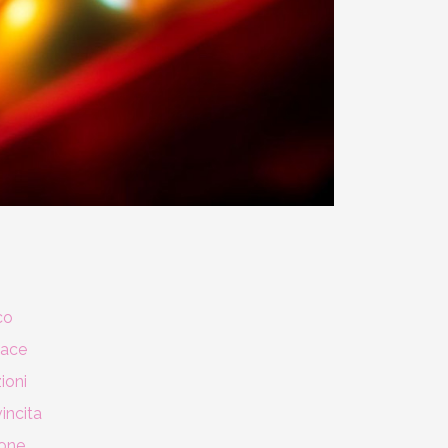
co
cace
ioni
vincita
ione