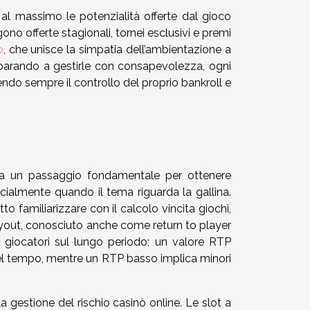
e al massimo le potenzialità offerte dal gioco
gono offerte stagionali, tornei esclusivi e premi
o
, che unisce la simpatia dell’ambientazione a
mparando a gestirle con consapevolezza, ogni
do sempre il controllo del proprio bankroll e
ta un passaggio fondamentale per ottenere
pecialmente quando il tema riguarda la gallina.
to familiarizzare con il calcolo vincita giochi,
 payout, conosciuto anche come return to player
ai giocatori sul lungo periodo; un valore RTP
nel tempo, mentre un RTP basso implica minori
a gestione del rischio casinò online. Le slot a