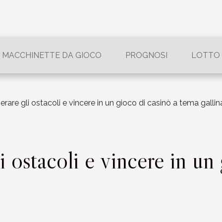
MACCHINETTE DA GIOCO
PROGNOSI
LOTTO
are gli ostacoli e vincere in un gioco di casinò a tema gallin
 ostacoli e vincere in un 