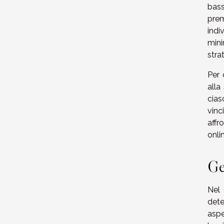
bass
prem
indi
mini
stra
Per 
alla
cias
vinc
affr
onli
Ge
Nel 
dete
aspe