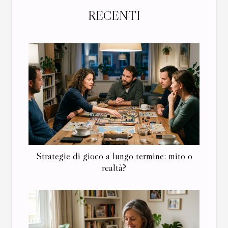
RECENTI
Strategie di gioco a lungo termine: mito o
realtà?