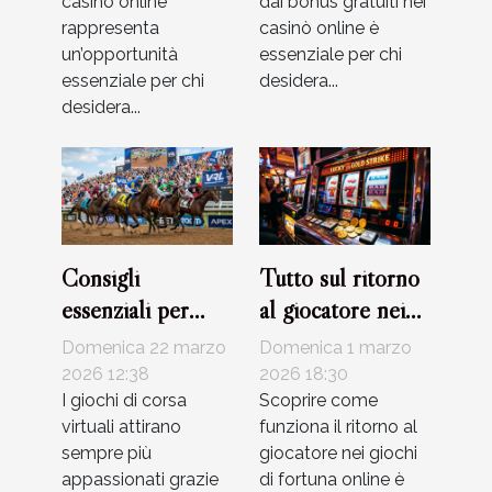
casinò online
dai bonus gratuiti nei
rappresenta
casinò online è
un’opportunità
essenziale per chi
essenziale per chi
desidera...
desidera...
Consigli
Tutto sul ritorno
essenziali per
al giocatore nei
massimizzare le
giochi di fortuna
Domenica 22 marzo
Domenica 1 marzo
vincite in giochi
online
2026 12:38
2026 18:30
di corsa virtuali
I giochi di corsa
Scoprire come
virtuali attirano
funziona il ritorno al
sempre più
giocatore nei giochi
appassionati grazie
di fortuna online è