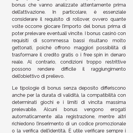
bonus che vanno analizzate attentamente prima
dell’attivazione. In particolare, è essenziale
considerare il requisito di rollover, ovvero quante
volte occorre giocare l’importo del bonus prima di
poter prelevare eventuali vincite. I bonus casinò con
requisiti di scommessa bassi risultano molto
gettonati, poiché offrono maggiori possibilità di
trasformare il credito gratis o i free spin in denaro
reale. Al contrario, condizioni troppo restrittive
possono rendere difficile il raggiungimento
dell’obiettivo di prelievo.
Le tipologie di bonus senza deposito differiscono
anche per la durata di validità, la compatibilità con
determinati giochi e i limiti di vincita massima
prelevabile. Alcuni bonus vengono erogati
automaticamente alla registrazione, mentre altri
richiedono l’inserimento di un codice promozionale
o la verifica dell’identità. È utile verificare sempre i