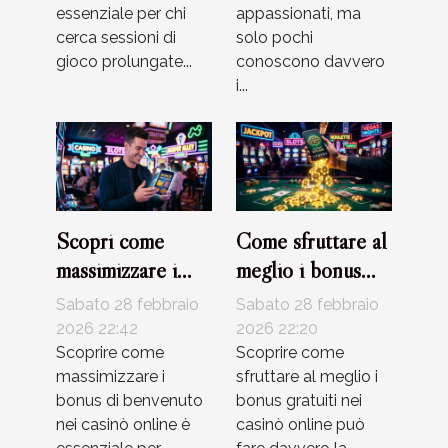
essenziale per chi
appassionati, ma
cerca sessioni di
solo pochi
gioco prolungate...
conoscono davvero
i...
Scopri come
Come sfruttare al
massimizzare i
meglio i bonus
bonus di
gratuiti nei casinò
Sabato 28 febbraio
Sabato 28 febbraio
benvenuto nei
online?
2026 22:42
2026 22:20
casinò online
Scoprire come
Scoprire come
massimizzare i
sfruttare al meglio i
bonus di benvenuto
bonus gratuiti nei
nei casinò online è
casinò online può