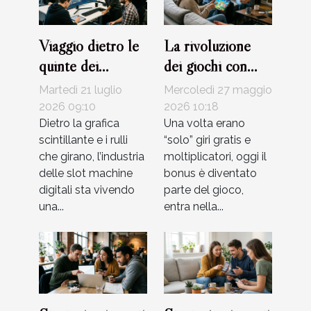
Viaggio dietro le
La rivoluzione
quinte dei
dei giochi con
provider di slot
bonus interattivi
Martedì 21 luglio
Mercoledì 27 maggio
machine più
integrati
2026 09:10
2026 10:18
innovativi
Dietro la grafica
Una volta erano
scintillante e i rulli
“solo” giri gratis e
che girano, l’industria
moltiplicatori, oggi il
delle slot machine
bonus è diventato
digitali sta vivendo
parte del gioco,
una...
entra nella...