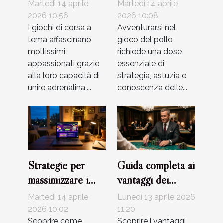
vincite nei giochi
gioco del pollo:
Martedì 14 aprile
Martedì 14 aprile
di corsa a tema
strategie e trucchi
2026 10:56
2026 10:08
I giochi di corsa a
Avventurarsi nel
tema affascinano
gioco del pollo
moltissimi
richiede una dose
appassionati grazie
essenziale di
alla loro capacità di
strategia, astuzia e
unire adrenalina,...
conoscenza delle...
Strategie per
Guida completa ai
massimizzare i
vantaggi dei
bonus di
programmi VIP
Martedì 14 aprile
Lunedì 13 aprile 2026
benvenuto nei
nei casinò online
2026 10:02
11:20
casinò online
Scoprire come
Scoprire i vantaggi