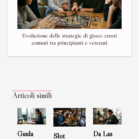
Evoluzione delle strategie di gioco: errori
comuni tra principianti e veterani
Articoli simili
Guida
Da Las
Slot