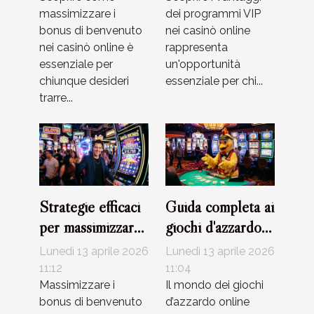
massimizzare i
dei programmi VIP
bonus di benvenuto
nei casinò online
nei casinò online è
rappresenta
essenziale per
un'opportunità
chiunque desideri
essenziale per chi...
trarre...
Strategie efficaci
Guida completa ai
per massimizzare i
giochi d'azzardo a
bonus di
tema pollo:
Lunedì 13 aprile 2026
Lunedì 13 aprile 2026
benvenuto nei
divertimento
11:12
11:04
casinò online
Massimizzare i
assicurato?
Il mondo dei giochi
bonus di benvenuto
d’azzardo online