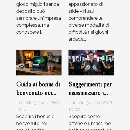
gioco migliori senza
appassionato di
online
deposito può
sfide virtuali,
sembrare un'impresa
comprendere le
complessa, ma
diverse modalità di
conoscere i...
difficoltà nei giochi
arcade...
Guida ai bonus di
Suggerimenti per
benvenuto nei
massimizzare i
casinò online:
vantaggi dei
Lunedì 13 aprile 2026
Lunedì 13 aprile 2026
come sfruttarli?
bonus gratuiti nei
10:14
10:07
Scoprire i bonus di
casinò
Scoprire come
benvenuto nei
ottenere il massimo