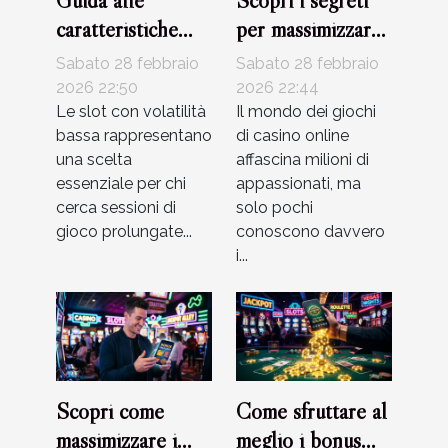
Guida alle
Scopri i segreti
caratteristiche
per massimizzare
principali delle
le vincite nei
Sabato 28 febbraio
Sabato 28 febbraio
slot con volatilità
giochi di casino
2026 22:50
2026 22:44
bassa
Le slot con volatilità
online
Il mondo dei giochi
bassa rappresentano
di casino online
una scelta
affascina milioni di
essenziale per chi
appassionati, ma
cerca sessioni di
solo pochi
gioco prolungate...
conoscono davvero
i...
Scopri come
Come sfruttare al
massimizzare i
meglio i bonus