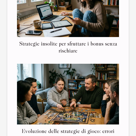
Strategie insolite per sfruttare i bonus senza
rischiare
Evoluzione delle strategie di gioco: errori