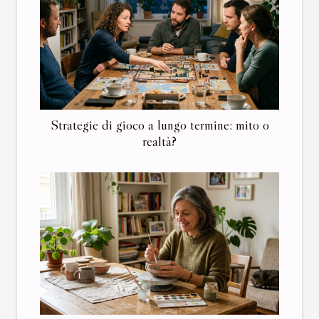
Strategie di gioco a lungo termine: mito o
realtà?