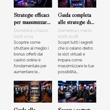
Strategie efficaci
Guida completa
per massimizzare i
alle strategie di
bonus in un
gioco per vincere
Domenica 1 marzo
Domenica 1 marzo
casinò online
nelle slot virtuali
2026 11:04
2026 10:08
Scoprire come
Scopri tutti i segreti
sfruttare al meglio i
che si celano dietro
bonus offerti dai
le slot virtuali e
casinò online è
impara come
fondamentale per
massimizzare le tue
aumentare le...
possibilità...