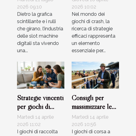
machine più
massimizzare i
2026 09:10
2026 10:02
innovativi
Dietro la grafica
guadagni?
Nel mondo dei
scintillante e i rulli
giochi di crash, la
che girano, l’industria
ricerca di strategie
delle slot machine
efficaci rappresenta
digitali sta vivendo
un elemento
una...
essenziale per...
Strategie vincenti
Consigli per
per giochi di
massimizzare le
raccolta virtuale
vincite nei giochi
Martedì 14 aprile
Martedì 14 aprile
di corsa a tema
2026 11:02
2026 10:56
I giochi di raccolta
I giochi di corsa a