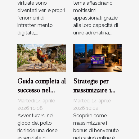
virtuale sono
tema affascinano
diventati veri e propri
moltissimi
fenomeni di
appassionati grazie
intrattenimento
alla loro capacità di
digitale,...
unire adrenalina,...
Guida completa al
Strategie per
successo nel
massimizzare i
gioco del pollo:
bonus di
Martedì 14 aprile
Martedì 14 aprile
strategie e trucchi
benvenuto nei
2026 10:08
2026 10:02
Avventurarsi nel
casinò online
Scoprire come
gioco del pollo
massimizzare i
richiede una dose
bonus di benvenuto
essenziale di
nei casinò online è