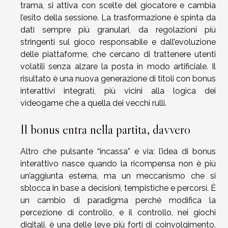
trama, si attiva con scelte del giocatore e cambia
l’esito della sessione. La trasformazione è spinta da
dati sempre più granulari, da regolazioni più
stringenti sul gioco responsabile e dall’evoluzione
delle piattaforme, che cercano di trattenere utenti
volatili senza alzare la posta in modo artificiale. Il
risultato è una nuova generazione di titoli con bonus
interattivi integrati, più vicini alla logica dei
videogame che a quella dei vecchi rulli.
Il bonus entra nella partita, davvero
Altro che pulsante “incassa” e via: l’idea di bonus
interattivo nasce quando la ricompensa non è più
un’aggiunta esterna, ma un meccanismo che si
sblocca in base a decisioni, tempistiche e percorsi. È
un cambio di paradigma perché modifica la
percezione di controllo, e il controllo, nei giochi
digitali, è una delle leve più forti di coinvolgimento.