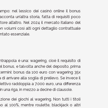
lampo: nel lessico dei casinò online il bonus
cconta un’altra storia, fatta di requisiti poco
ore all’altro. Nel 2024 il mercato italiano del
n volumi così alti ogni dettaglio contrattuale
entato essenziale.
trappola è una: wagering, cioè il requisito di
del bonus, e talvolta anche del deposito, prima
 termini: bonus da 100 euro con wagering 35x
i arrivare alla soglia di prelievo. Se invece il
biettivo raddoppia a 7.000 euro, una differenza
n una riga, in mezzo a decine di clausole.
ione dei giochi al wagering. Non tutti i titoli
 al 100%, mentre roulette, blackjack o altri