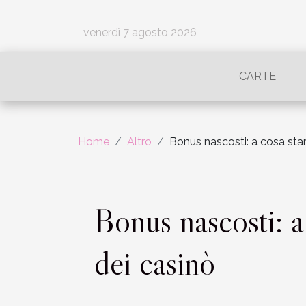
venerdì 7 agosto 2026
CARTE
Home
Altro
Bonus nascosti: a cosa star
Bonus nascosti: a
dei casinò