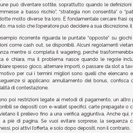
ne può diventare sottile, soprattutto quando le definizioni
mmesse a basso rischio”, “strategia non consentita” o “pa
otte molto diverse tra loro. È fondamentale cercare frasi ope
ato, ma solo che l’operatore può decidere a sua discrezione, il
sempio ricorrente riguarda le puntate “opposte” su giochi
ioni come cash out, se disponibili. Alcuni regolamenti vieta
anza mentre si completa il wagering, perché trasformerebbe 
ica è chiara, ma il problema nasce quando le regole in
iare spesso gioco, alternare importi, o passare da slot a ta
 motivo per cui i termini migliori sono quelli che elencano e
eguenze si applicano: annullamento del bonus, confisca de
lità di contestazione.
ono poi restrizioni legate ai metodi di pagamento, un altr
onibili se depositi con e-wallet specifici, carte prepagate o c
ietano il prelievo fino a una verifica aggiuntiva. Anche qui
 a piè di pagina. Se vuoi evitare sorprese, la sequenza c
ssi, poi attivi l’offerta, e solo dopo depositi, non il contrario.