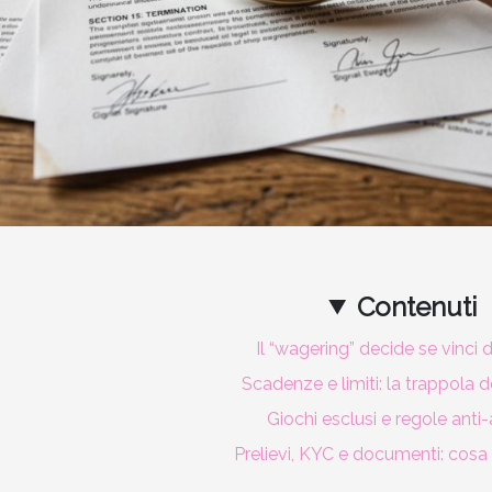
Contenuti
Il “wagering” decide se vinci
Scadenze e limiti: la trappola 
Giochi esclusi e regole anti
Prelievi, KYC e documenti: cosa 