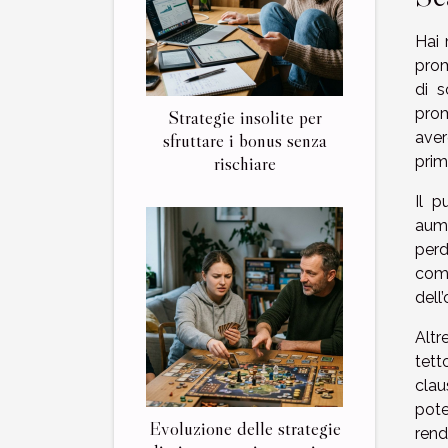
Hai 
prom
di s
prom
Strategie insolite per
sfruttare i bonus senza
aver
rischiare
prim
Il p
aume
perd
com
dell’
Altr
tett
clau
pote
Evoluzione delle strategie
rend