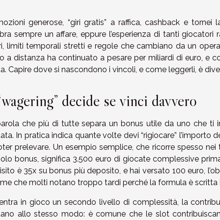
ozioni generose, “giri gratis” a raffica, cashback e tornei 
ra sempre un affare, eppure l’esperienza di tanti giocatori ra
ri, limiti temporali stretti e regole che cambiano da un operat
o a distanza ha continuato a pesare per miliardi di euro, e co
a. Capire dove si nascondono i vincoli, e come leggerli, è div
 “wagering” decide se vinci davvero
arola che più di tutte separa un bonus utile da uno che ti in
ata. In pratica indica quante volte devi “rigiocare” l’importo 
oter prelevare. Un esempio semplice, che ricorre spesso nei
solo bonus, significa 3.500 euro di giocate complessive prima d
isito è 35x su bonus più deposito, e hai versato 100 euro, l’o
me che molti notano troppo tardi perché la formula è scritta i
entra in gioco un secondo livello di complessità, la contribuz
ano allo stesso modo: è comune che le slot contribuiscano