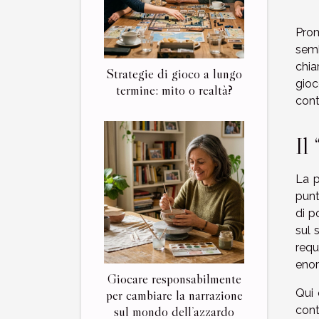
Prom
semb
chia
Strategie di gioco a lungo
gioc
termine: mito o realtà?
cont
Il
La p
punt
di p
sul 
requ
enor
Giocare responsabilmente
per cambiare la narrazione
Qui 
sul mondo dell’azzardo
cont