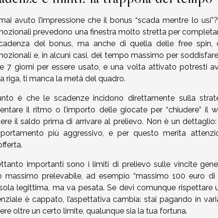
mai avuto l’impressione che il bonus “scada mentre lo usi”
ozionali prevedono una finestra molto stretta per completare i
cadenza del bonus, ma anche di quella delle free spin, d
ozionali e, in alcuni casi, del tempo massimo per soddisfare
e 7 giorni per essere usato, e una volta attivato potresti a
a riga, ti manca la metà del quadro.
unto è che le scadenze incidono direttamente sulla strat
ntare il ritmo o l’importo delle giocate per “chiudere” il 
ere il saldo prima di arrivare al prelievo. Non è un dettaglio
portamento più aggressivo, e per questo merita attenzi
offerta.
ettanto importanti sono i limiti di prelievo sulle vincite g
o massimo prelevabile, ad esempio “massimo 100 euro di 
sola legittima, ma va pesata. Se devi comunque rispettare un
nziale è cappato, l’aspettativa cambia: stai pagando in 
ere oltre un certo limite, qualunque sia la tua fortuna.