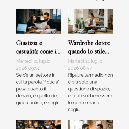
Giustizia e
Wardrobe detox:
casualità: come i
quando lo stile
casinò certificano
favorisce
Martedì 21 luglio
Martedì 21 luglio
i loro giochi
l’equilibrio
2026 09:01
2026 08:57
Se c’è un settore in
interiore
Ripulire l’armadio non
cui la parola “fiducia”
è più solo una
pesa quanto il
questione di spazio,
denaro, è quello del
e i dati sul benessere
gioco online, e negli...
lo confermano:
negli...