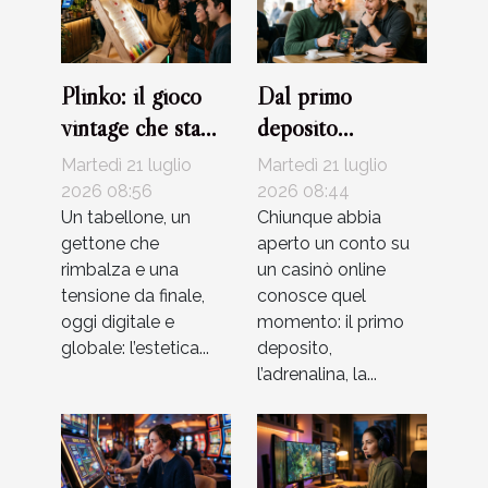
Plinko: il gioco
Dal primo
vintage che sta
deposito
rivoluzionando
all’upgrade vip:
Martedì 21 luglio
Martedì 21 luglio
l’intrattenimento
racconti veri di
2026 08:56
2026 08:44
digitale
Un tabellone, un
giocatori
Chiunque abbia
gettone che
aperto un conto su
rimbalza e una
un casinò online
tensione da finale,
conosce quel
oggi digitale e
momento: il primo
globale: l’estetica...
deposito,
l’adrenalina, la...