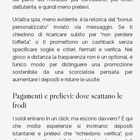
dell’utente, e quindi meno prelievi.
Un’altra spia, meno evidente, è la retorica del “bonus
personalizzato” inviato via messaggio. Se ti
chiedono di ricaricare subito per “non perdere
l’offerta”, o ti promettono un cashback senza
specificare soglie e criteri, fermati e verifica. Nel
gioco a distanza la trasparenza non è un optional, è
l’unico modo per distinguere una promozione
sostenibile da una scorciatoia pensata per
aumentare i depositi e ridurre le uscite.
Pagamenti e prelievi: dove scattano le
frodi
I soldi entrano in un click, ma escono davvero? È qui
che molte esperienze si incrinano: depositi
istantanei e prelievi che “richiedono verifica”, poi