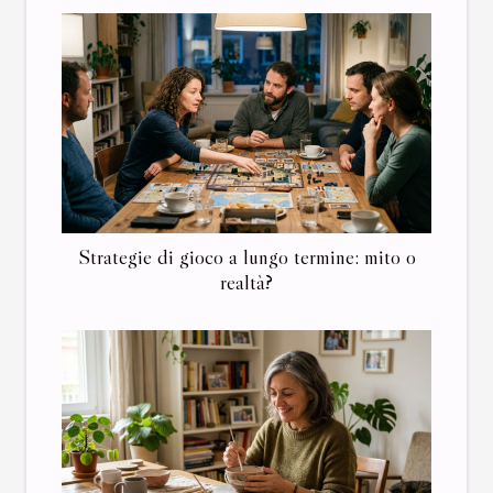
Strategie di gioco a lungo termine: mito o
realtà?