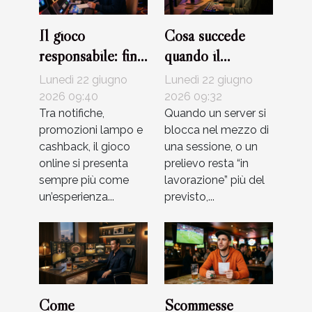
Il gioco
Cosa succede
responsabile: fino
quando il
a che punto i
supporto clienti
Lunedì 22 giugno
Lunedì 22 giugno
bonus influenzano
fa la differenza
2026 09:40
2026 09:32
le abitudini dei
Tra notifiche,
nel gioco digitale
Quando un server si
promozioni lampo e
blocca nel mezzo di
giocatori
cashback, il gioco
una sessione, o un
online si presenta
prelievo resta “in
sempre più come
lavorazione” più del
un’esperienza...
previsto,...
Come
Scommesse