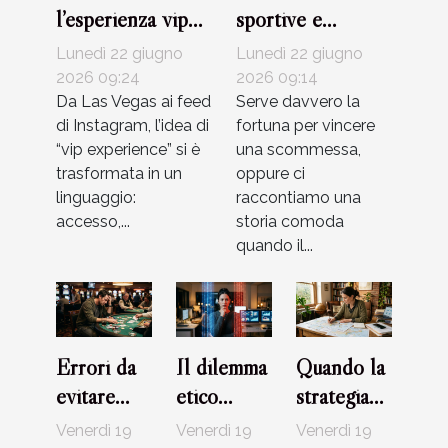
l’esperienza vip
sportive e
cambia il modo di
superstizioni:
Lunedì 22 giugno
Lunedì 22 giugno
giocare nei casinò
quanto conta
2026 09:24
2026 09:14
online
Da Las Vegas ai feed
davvero la
Serve davvero la
di Instagram, l’idea di
fortuna per vincere
fortuna?
“vip experience” si è
una scommessa,
trasformata in un
oppure ci
linguaggio:
raccontiamo una
accesso,...
storia comoda
quando il...
Errori da
Il dilemma
Quando la
evitare
etico
strategia
quando si
dietro
offline fa la
Venerdì 19
Venerdì 19
Venerdì 19