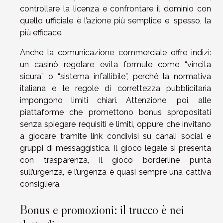
controllare la licenza e confrontare il dominio con
quello ufficiale è l’azione più semplice e, spesso, la
più efficace.
Anche la comunicazione commerciale offre indizi:
un casinò regolare evita formule come “vincita
sicura” o “sistema infallibile”, perché la normativa
italiana e le regole di correttezza pubblicitaria
impongono limiti chiari. Attenzione, poi, alle
piattaforme che promettono bonus spropositati
senza spiegare requisiti e limiti, oppure che invitano
a giocare tramite link condivisi su canali social e
gruppi di messaggistica. Il gioco legale si presenta
con trasparenza, il gioco borderline punta
sull’urgenza, e l’urgenza è quasi sempre una cattiva
consigliera.
Bonus e promozioni: il trucco è nei