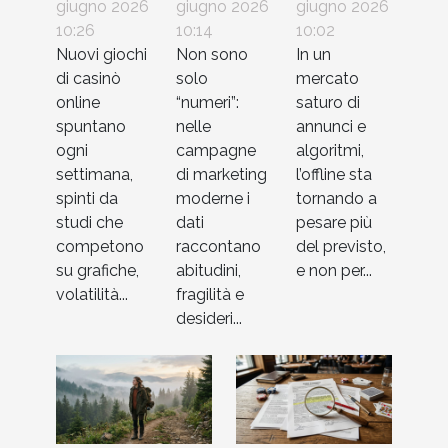
scelgono
l’uso dei
differenza
giugno 2026
giugno 2026
giugno 2026
strategie
10:26
dati nelle
10:14
in un’era
10:02
Nuovi giochi
Non sono
In un
per nuovi
campagne
digitale
di casinò
solo
mercato
giochi di
di
online
“numeri”:
saturo di
casinò
marketing
spuntano
nelle
annunci e
ogni
campagne
algoritmi,
settimana,
di marketing
l’offline sta
spinti da
moderne i
tornando a
studi che
dati
pesare più
competono
raccontano
del previsto,
su grafiche,
abitudini,
e non per...
volatilità...
fragilità e
desideri...