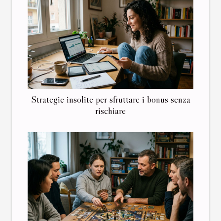
Strategie insolite per sfruttare i bonus senza
rischiare