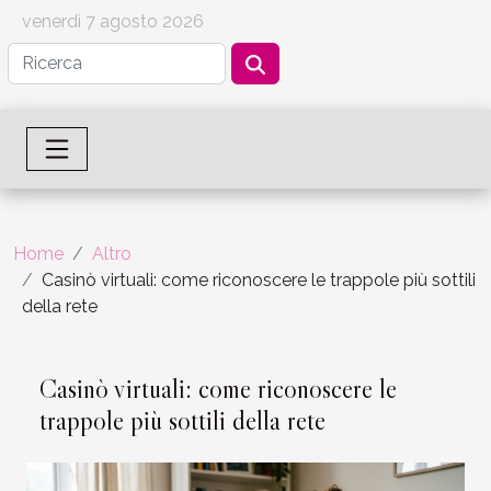
venerdì 7 agosto 2026
Home
Altro
Casinò virtuali: come riconoscere le trappole più sottili
della rete
Casinò virtuali: come riconoscere le
trappole più sottili della rete