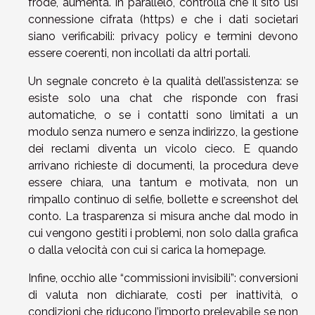
frode, aumenta. In parallelo, controlla che il sito usi
connessione cifrata (https) e che i dati societari
siano verificabili: privacy policy e termini devono
essere coerenti, non incollati da altri portali.
Un segnale concreto è la qualità dell’assistenza: se
esiste solo una chat che risponde con frasi
automatiche, o se i contatti sono limitati a un
modulo senza numero e senza indirizzo, la gestione
dei reclami diventa un vicolo cieco. E quando
arrivano richieste di documenti, la procedura deve
essere chiara, una tantum e motivata, non un
rimpallo continuo di selfie, bollette e screenshot del
conto. La trasparenza si misura anche dal modo in
cui vengono gestiti i problemi, non solo dalla grafica
o dalla velocità con cui si carica la homepage.
Infine, occhio alle “commissioni invisibili”: conversioni
di valuta non dichiarate, costi per inattività, o
condizioni che riducono l’importo prelevabile se non