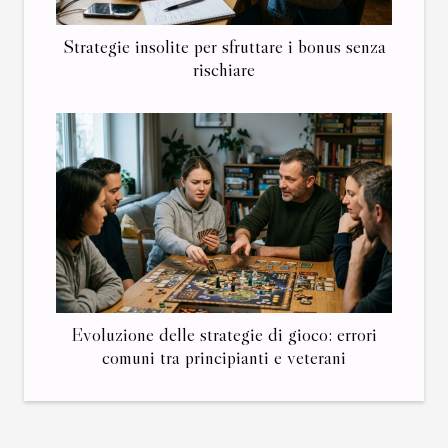
Strategie insolite per sfruttare i bonus senza
rischiare
Evoluzione delle strategie di gioco: errori
comuni tra principianti e veterani