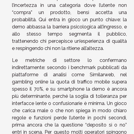
l’incertezza in una categoria dove l’utente non
“compra” un prodotto, bensì accetta una
probabilità. Qui entra in gioco un punto chiave: la
demo abbassa la barriera psicologica all’ingresso, e
allo stesso tempo segmenta il pubblico,
trattenendo chi percepisce un’esperienza di qualità
e respingendo chi non la ritiene all’altezza.
Le metriche di settore lo confermano
indirettamente: secondo i benchmark pubblicati da
piattaforme di analisi come Similarweb, nel
gambling online la quota di traffico mobile supera
spesso il 70%, e su smartphone la demo è ancora
più determinante, perché la soglia di tolleranza per
interfacce lente o confusionarie è minima. Un gioco
che carica male o che non spiega in modo chiaro
regole e funzioni perde l’utente in pochi secondi,
prima ancora che la questione “deposito sì o no”
entri in scena. Per questo molti operatori spingono