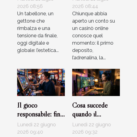
l’intrattenimento
racconti veri di
2026 08:56
2026 08:44
digitale
Un tabellone, un
giocatori
Chiunque abbia
gettone che
aperto un conto su
rimbalza e una
un casinò online
tensione da finale,
conosce quel
oggi digitale e
momento: il primo
globale: l’estetica...
deposito,
l’adrenalina, la...
Il gioco
Cosa succede
responsabile: fino
quando il
a che punto i
supporto clienti
Lunedì 22 giugno
Lunedì 22 giugno
bonus influenzano
fa la differenza
2026 09:40
2026 09:32