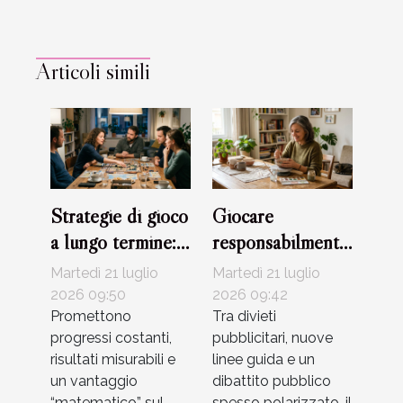
Articoli simili
Strategie di gioco
Giocare
a lungo termine:
responsabilmente
mito o realtà?
per cambiare la
Martedì 21 luglio
Martedì 21 luglio
narrazione sul
2026 09:50
2026 09:42
Promettono
mondo
Tra divieti
progressi costanti,
pubblicitari, nuove
dell’azzardo
risultati misurabili e
linee guida e un
un vantaggio
dibattito pubblico
“matematico” sul
spesso polarizzato, il