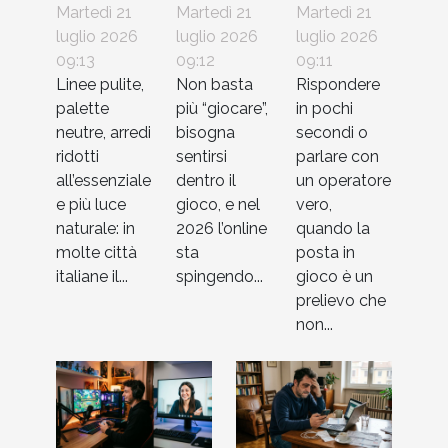
minimalista
nei giochi
telefono?
Martedì 21
Martedì 21
Martedì 21
sta
online:
Evoluzione
luglio 2026
luglio 2026
luglio 2026
cambiando
09:13
oltre le
09:12
del
09:11
Linee pulite,
Non basta
Rispondere
l’estetica
semplici
supporto
palette
più “giocare”,
in pochi
delle case
regole
nei casinò
neutre, arredi
bisogna
secondi o
italiane
virtuali
ridotti
sentirsi
parlare con
all’essenziale
dentro il
un operatore
e più luce
gioco, e nel
vero,
naturale: in
2026 l’online
quando la
molte città
sta
posta in
italiane il...
spingendo...
gioco è un
prelievo che
non...