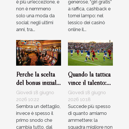
è più un’eccezione, e
generose, “giri gratis”
dell’esplorazione
non è nemmeno
a raffica, cashback e
solo una moda da
tornei lampo: nel
social: negli ultimi
lessico dei casinò
anni, tra...
online il...
Perché la scelta
Quando la tattica
del bonus iniziale
vince il talento:
può influenzare la
storie di partite
Giovedì 18 giugno
Giovedì 18 giugno
tua esperienza al
indimenticabili
2026 10:22
2026 10:18
casinò
Sembra un dettaglio,
Succede più spesso
invece è spesso il
di quanto amiamo
primo snodo che
ammettere: la
cambia tutto, dal
squadra migliore non