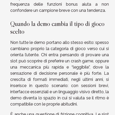
frequenza delle funzioni bonus aiuta a non
confondere un campione breve con una tendenza.
Quando la demo cambia il tipo di gioco
scelto
Non tutte le demo portano allo stesso esito: spesso
cambiano proprio la categoria di gioco verso cui si
orienta l’utente. Chi entra pensando di provare una
slot può scoprire di preferire un crash game, oppure
una meccanica più rapida e “leggibile”, dove la
sensazione di decisione personale è più forte. La
crescita di formati immediati, negli ultimi anni, si
inserisce in questo scenario: con sessioni brevi,
interfacce essenziali e un linguaggio visivo diretto, la
demo diventa lo spazio in cui si valuta se il ritmo è
compatibile con le proprie abitudini.
È anche una questione di frizione cognitiva. Le slot