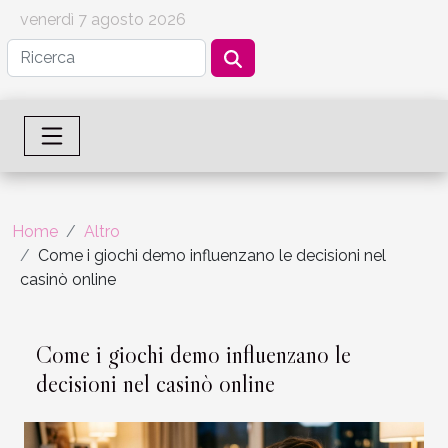
venerdì 7 agosto 2026
Home
Altro
Come i giochi demo influenzano le decisioni nel
casinò online
Come i giochi demo influenzano le
decisioni nel casinò online