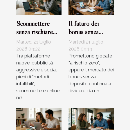
Scommettere
Il futuro dei
senza rischiare
bonus senza
truffe: errori
deposito:
Martedì 21 luglio
Martedì 21 luglio
comuni da evitare
tendenza reale o
2026 09:22
2026 09:19
Tra piattaforme
solo marketing?
Promettono giocate
nuove, pubblicità
“a rischio zero”,
aggressive e social
eppure il mercato dei
pieni di “metodi
bonus senza
infallibili”,
deposito continua a
scommettere online
dividere: da un...
nel...