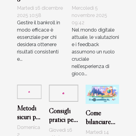
bankroll per
l'importanza per i
Martedì 16 dicembre
Mercoledì 5
massimizzare i
giochi online
2025 10:58
novembre 2025
guadagni
Gestire il bankroll in
09:42
modo efficace è
Nel mondo digitale
essenziale per chi
attuale, le valutazioni
desidera ottenere
e i feedback
risultati consistenti
assumono un ruolo
e...
cruciale
nell’esperienza di
gioco...
Metodi
Consigli
Come
sicuri per
pratici per
bilanciare
ritirare
i
Domenica
rischi e
Giovedì 16
Martedì 14
le vincite
2