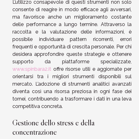
L’utilizzo consapevole di questi strumenti non solo
consente di reagire in modo efficace agli avversari,
ma favorisce anche un miglioramento costante
delle performance a lungo termine. Attraverso la
raccolta e la valutazione delle informazioni, è
possibile individuare pattern ricorrenti, errori
frequenti e opportunità di crescita personale. Per chi
desidera approfondire queste strategie e ottenere
supporto da piattaforme specializzate,
www.spinbara2.it
offre risorse utili e aggiornate per
orientarsi tra i migliori strumenti disponibili sul
mercato. L’adozione di strumenti analitici avanzati
diventa così una risorsa preziosa in ogni fase dei
tornei, contribuendo a trasformare i dati in una leva
competitiva concreta.
Gestione dello stress e della
concentrazione