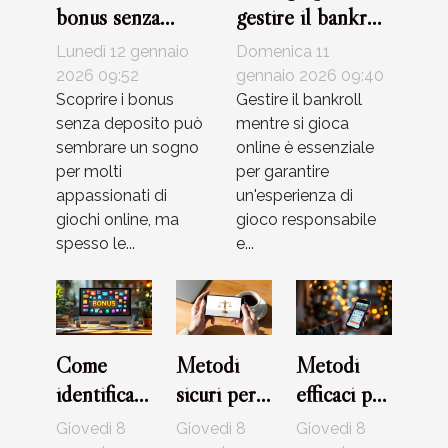
bonus senza
gestire il bankroll
deposito spiegate
mentre si gioca
Lunedì 12 gennaio
Domenica 11
semplicemente
online
2026 09:52
gennaio 2026 09:40
Scoprire i bonus
Gestire il bankroll
senza deposito può
mentre si gioca
sembrare un sogno
online è essenziale
per molti
per garantire
appassionati di
un'esperienza di
giochi online, ma
gioco responsabile
spesso le...
e...
Come
Metodi
Metodi
identificare
sicuri per
efficaci per
i migliori
prelevare
soddisfare
Giovedì 8
Giovedì 8
Giovedì 8