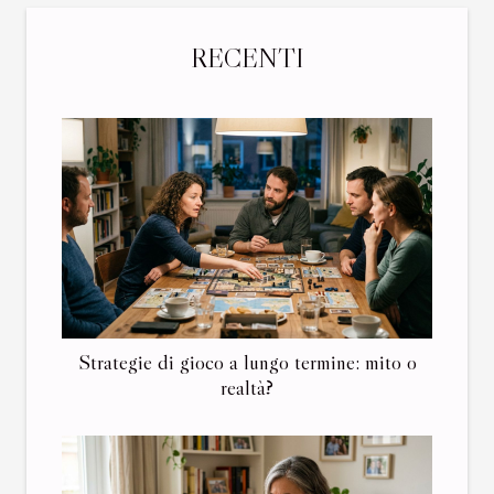
RECENTI
Strategie di gioco a lungo termine: mito o
realtà?