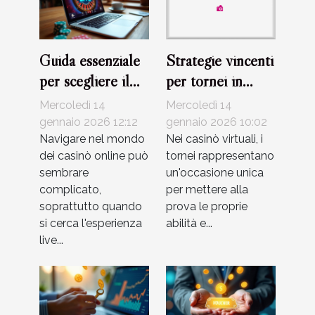
Guida essenziale
Strategie vincenti
per scegliere il
per tornei in
miglior casinò
casinò virtuali
Mercoledì 14
Mercoledì 14
online per
gennaio 2026 12:12
gennaio 2026 10:02
esperienze live
Navigare nel mondo
Nei casinò virtuali, i
dei casinò online può
tornei rappresentano
sembrare
un'occasione unica
complicato,
per mettere alla
soprattutto quando
prova le proprie
si cerca l'esperienza
abilità e...
live...