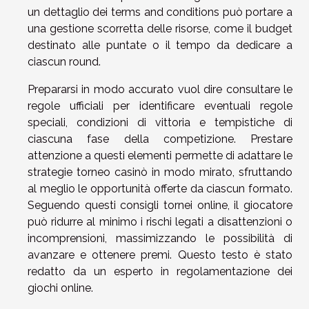
un dettaglio dei terms and conditions può portare a
una gestione scorretta delle risorse, come il budget
destinato alle puntate o il tempo da dedicare a
ciascun round.
Prepararsi in modo accurato vuol dire consultare le
regole ufficiali per identificare eventuali regole
speciali, condizioni di vittoria e tempistiche di
ciascuna fase della competizione. Prestare
attenzione a questi elementi permette di adattare le
strategie torneo casinò in modo mirato, sfruttando
al meglio le opportunità offerte da ciascun formato.
Seguendo questi consigli tornei online, il giocatore
può ridurre al minimo i rischi legati a disattenzioni o
incomprensioni, massimizzando le possibilità di
avanzare e ottenere premi. Questo testo è stato
redatto da un esperto in regolamentazione dei
giochi online.