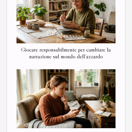
Giocare responsabilmente per cambiare la
narrazione sul mondo dell’azzardo