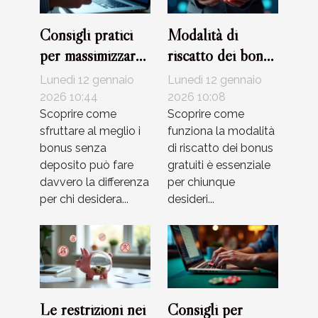
Consigli pratici
Modalità di
per massimizzare i
riscatto dei bonus
bonus senza
gratuiti: cosa c'è
Lunedì 12 gennaio
Lunedì 12 gennaio
deposito
da sapere?
2026 10:44
2026 10:08
Scoprire come
Scoprire come
sfruttare al meglio i
funziona la modalità
bonus senza
di riscatto dei bonus
deposito può fare
gratuiti è essenziale
davvero la differenza
per chiunque
per chi desidera...
desideri...
Le restrizioni nei
Consigli per