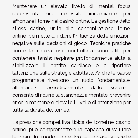
Mantenere un elevato livello di mental focus
rappresenta una necessità irrinunciabile per
affrontare i tornei nei casinò online. La gestione dello
stress casinò, unita alla concentrazione tornei
online, permette di ridurre l’influenza delle emozioni
negative sulle decisioni di gioco. Tecniche pratiche
come la respirazione controllata sono utili per
contenere l’ansia: respirare profondamente aiuta a
stabilizzare il battito cardiaco e a riportare
l’attenzione sulle strategie adottate. Anche le pause
programmate rivestono un ruolo fondamentale:
allontanarsi periodicamente dallo schermo
consente di ridurre la stanchezza mentale, prevenire
errori e mantenere elevato il livello di attenzione per
tutta la durata del torneo.
La pressione competitiva, tipica dei tornei nei casinò
online, può compromettere la capacità di valutare
le mani in modo oggettivo e portare a scelte