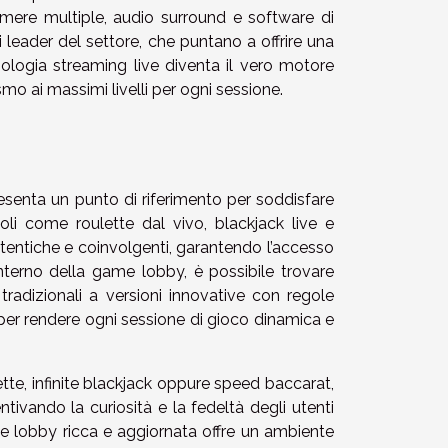
amere multiple, audio surround e software di
i leader del settore, che puntano a offrire una
ologia streaming live diventa il vero motore
smo ai massimi livelli per ogni sessione.
presenta un punto di riferimento per soddisfare
titoli come roulette dal vivo, blackjack live e
utentiche e coinvolgenti, garantendo l’accesso
’interno della game lobby, è possibile trovare
tradizionali a versioni innovative con regole
te per rendere ogni sessione di gioco dinamica e
lette, infinite blackjack oppure speed baccarat,
ntivando la curiosità e la fedeltà degli utenti
e lobby ricca e aggiornata offre un ambiente