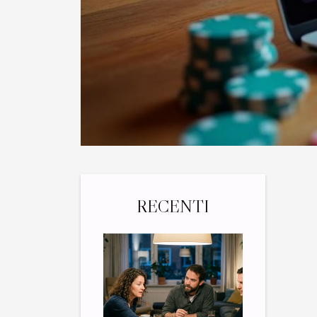
RECENTI