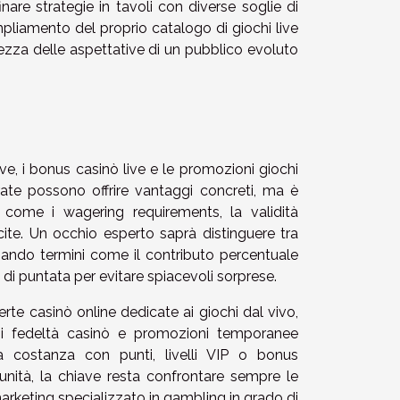
nare strategie in tavoli con diverse soglie di
pliamento del proprio catalogo di giochi live
ltezza delle aspettative di un pubblico evoluto
ve, i bonus casinò live e le promozioni giochi
ate possono offrire vantaggi concreti, ma è
come i wagering requirements, la validità
ncite. Un occhio esperto saprà distinguere tra
zando termini come il contributo percentuale
di puntata per evitare spiacevoli sorprese.
erte casinò online dedicate ai giochi dal vivo,
mmi fedeltà casinò e promozioni temporanee
a costanza con punti, livelli VIP o bonus
unità, la chiave resta confrontare sempre le
arketing specializzato in gambling in grado di