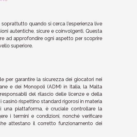
oprattutto quando si cerca l'esperienza live
ioni autentiche, sicure e coinvolgenti. Questa
ttore ad approfondire ogni aspetto per scoprire
vello superiore.
le per garantire la sicurezza dei giocatori nei
gane e dei Monopoli (ADM) in Italia, la Malta
onsabili del rilascio delle licenze e della
 i casinò rispettino standard rigorosi in materia
 di una piattaforma, è cruciale controllare la
ere i termini e condizioni, nonché verificare
he attestano il corretto funzionamento dei