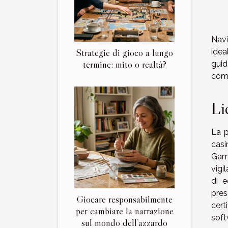
Navi
Strategie di gioco a lungo
idea
termine: mito o realtà?
guid
come
Li
La p
casi
Gami
vigi
di e
pres
Giocare responsabilmente
cert
per cambiare la narrazione
soft
sul mondo dell’azzardo