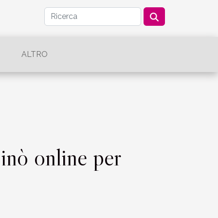
ALTRO
sinò online per