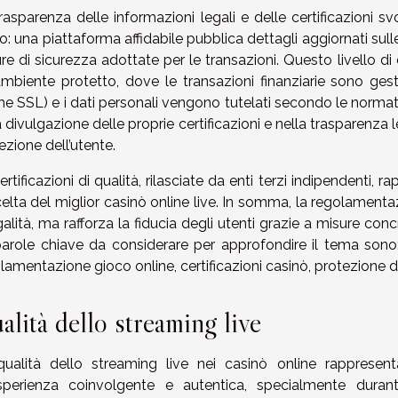
rasparenza delle informazioni legali e delle certificazioni s
o: una piattaforma affidabile pubblica dettagli aggiornati sulle 
re di sicurezza adottate per le transazioni. Questo livello di 
mbiente protetto, dove le transazioni finanziarie sono gesti
e SSL) e i dati personali vengono tutelati secondo le norma
a divulgazione delle proprie certificazioni e nella trasparenz
ezione dell’utente.
ertificazioni di qualità, rilasciate da enti terzi indipendenti
celta del miglior casinò online live. In somma, la regolament
galità, ma rafforza la fiducia degli utenti grazie a misure conc
arole chiave da considerare per approfondire il tema sono: 
lamentazione gioco online, certificazioni casinò, protezione da
alità dello streaming live
ualità dello streaming live nei casinò online rappresen
sperienza coinvolgente e autentica, specialmente duran