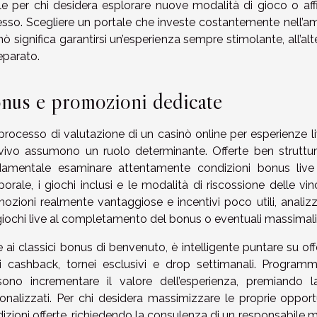
le per chi desidera esplorare nuove modalità di gioco o affi
esso. Scegliere un portale che investe costantemente nell’am
nò significa garantirsi un’esperienza sempre stimolante, all’a
eparato.
nus e promozioni dedicate
processo di valutazione di un casinò online per esperienze li
vivo assumono un ruolo determinante. Offerte ben struttur
amentale esaminare attentamente condizioni bonus live 
orale, i giochi inclusi e le modalità di riscossione delle vi
ozioni realmente vantaggiose e incentivi poco utili, analiz
giochi live al completamento del bonus o eventuali massimali 
e ai classici bonus di benvenuto, è intelligente puntare su off
i cashback, tornei esclusivi e drop settimanali. Progra
ono incrementare il valore dell’esperienza, premiando l
onalizzati. Per chi desidera massimizzare le proprie opport
izioni offerte, richiedendo la consulenza di un responsabile m