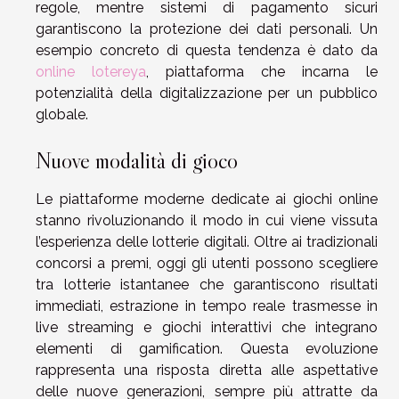
regole, mentre sistemi di pagamento sicuri
garantiscono la protezione dei dati personali. Un
esempio concreto di questa tendenza è dato da
online lotereya
, piattaforma che incarna le
potenzialità della digitalizzazione per un pubblico
globale.
Nuove modalità di gioco
Le piattaforme moderne dedicate ai giochi online
stanno rivoluzionando il modo in cui viene vissuta
l’esperienza delle lotterie digitali. Oltre ai tradizionali
concorsi a premi, oggi gli utenti possono scegliere
tra lotterie istantanee che garantiscono risultati
immediati, estrazione in tempo reale trasmesse in
live streaming e giochi interattivi che integrano
elementi di gamification. Questa evoluzione
rappresenta una risposta diretta alle aspettative
delle nuove generazioni, sempre più attratte da