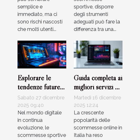
semplice e
sportive, disporre
immediato, ma ci
degli strumenti
sono rischi nascosti
adeguati può fare la
che molti utenti...
differenza tra una...
Esplorare le
Guida completa ai
tendenze future
migliori servizi di
delle scommesse
scommesse online
Sabato 27 dicembre
Martedì 16 dicembre
sportive e giochi
in Italia
2025 09:40
2025 12:24
di azione
Nel mondo digitale
La crescente
in continua
popolarità delle
evoluzione, le
scommesse online in
scommesse sportive
Italia ha reso