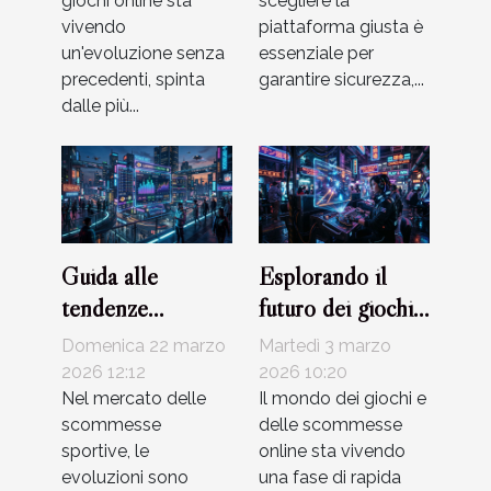
giochi online sta
scegliere la
vivendo
piattaforma giusta è
un'evoluzione senza
essenziale per
precedenti, spinta
garantire sicurezza,...
dalle più...
Guida alle
Esplorando il
tendenze
futuro dei giochi
emergenti nel
e delle
Domenica 22 marzo
Martedì 3 marzo
mercato delle
scommesse online
2026 12:12
2026 10:20
scommesse
Nel mercato delle
Il mondo dei giochi e
scommesse
delle scommesse
sportive
sportive, le
online sta vivendo
evoluzioni sono
una fase di rapida