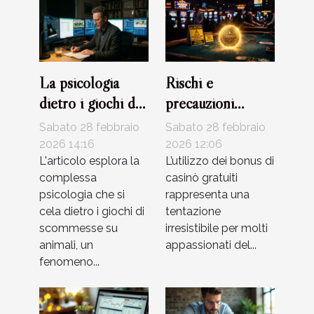
La psicologia
Rischi e
dietro i giochi di
precauzioni
scommesse su
nell'uso dei bonus
Sabato 28 febbraio
Sabato 28 febbraio
animali:
di casinò gratuiti
2026 14:16
2026 12:06
comprendere il
L'articolo esplora la
L’utilizzo dei bonus di
complessa
casinò gratuiti
comportamento
psicologia che si
rappresenta una
dei giocatori
cela dietro i giochi di
tentazione
scommesse su
irresistibile per molti
animali, un
appassionati del...
fenomeno...