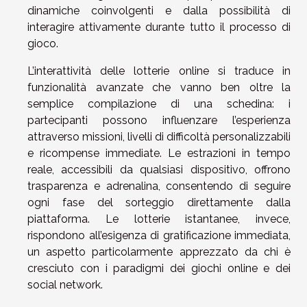
dinamiche coinvolgenti e dalla possibilità di
interagire attivamente durante tutto il processo di
gioco.
L’interattività delle lotterie online si traduce in
funzionalità avanzate che vanno ben oltre la
semplice compilazione di una schedina: i
partecipanti possono influenzare l’esperienza
attraverso missioni, livelli di difficoltà personalizzabili
e ricompense immediate. Le estrazioni in tempo
reale, accessibili da qualsiasi dispositivo, offrono
trasparenza e adrenalina, consentendo di seguire
ogni fase del sorteggio direttamente dalla
piattaforma. Le lotterie istantanee, invece,
rispondono all’esigenza di gratificazione immediata,
un aspetto particolarmente apprezzato da chi è
cresciuto con i paradigmi dei giochi online e dei
social network.