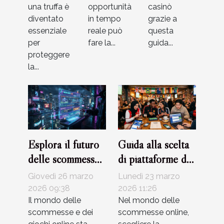
una truffa è
opportunità
casinò
diventato
in tempo
grazie a
essenziale
reale può
questa
per
fare la...
guida...
proteggere
la...
Esplora il futuro
Guida alla scelta
delle scommesse
di piattaforme di
e dei giochi
scommessa
Giovedì 26 marzo
Lunedì 23 marzo
online
internazionali
2026 09:38
2026 11:26
Il mondo delle
Nel mondo delle
scommesse e dei
scommesse online,