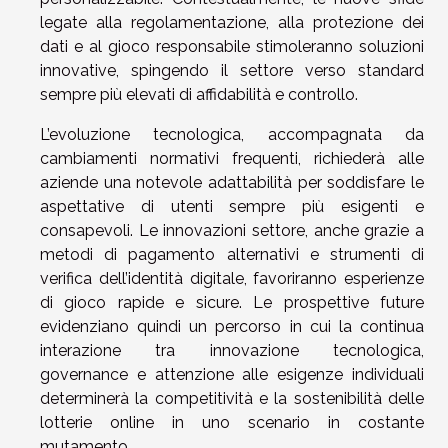
legate alla regolamentazione, alla protezione dei
dati e al gioco responsabile stimoleranno soluzioni
innovative, spingendo il settore verso standard
sempre più elevati di affidabilità e controllo.
L’evoluzione tecnologica, accompagnata da
cambiamenti normativi frequenti, richiederà alle
aziende una notevole adattabilità per soddisfare le
aspettative di utenti sempre più esigenti e
consapevoli. Le innovazioni settore, anche grazie a
metodi di pagamento alternativi e strumenti di
verifica dell’identità digitale, favoriranno esperienze
di gioco rapide e sicure. Le prospettive future
evidenziano quindi un percorso in cui la continua
interazione tra innovazione tecnologica,
governance e attenzione alle esigenze individuali
determinerà la competitività e la sostenibilità delle
lotterie online in uno scenario in costante
mutamento.