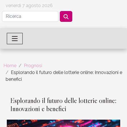
venerdì 7 agosto 2026
Home
Prognosi
Esplorando il futuro delle lotterie online: Innovazioni e
benefici
Esplorando il futuro delle lotterie online:
Innovazioni e benefici