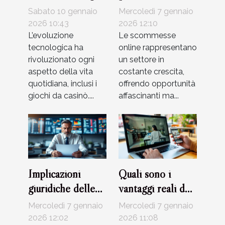
nei giochi da
guadagni nelle
Sabato 10 gennaio
Mercoledì 7 gennaio
casinò
scommesse online
2026 10:43
2026 12:10
L’evoluzione
Le scommesse
tecnologica ha
online rappresentano
rivoluzionato ogni
un settore in
aspetto della vita
costante crescita,
quotidiana, inclusi i
offrendo opportunità
giochi da casinò....
affascinanti ma...
Implicazioni
Quali sono i
giuridiche delle
vantaggi reali dei
scommesse
bookmaker
Mercoledì 7 gennaio
Mercoledì 7 gennaio
sportive globali
internazionali?
2026 12:02
2026 11:08