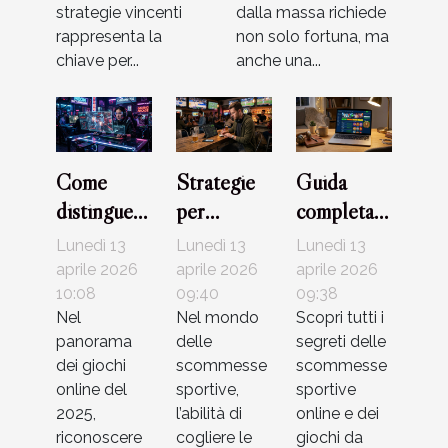
strategie vincenti
dalla massa richiede
rappresenta la
non solo fortuna, ma
chiave per...
anche una...
Come
Strategie
Guida
distinguere
per
completa
una truffa
scommesse
alle
Lunedì 13
Lunedì 13
Lunedì 13
nei giochi
live su
scommesse
aprile 2026
aprile 2026
aprile 2026
online nel
10:08
eventi
09:40
sportive
09:38
Nel
Nel mondo
Scopri tutti i
2025?
sportivi:
online e
panorama
delle
segreti delle
tecniche
giochi da
dei giochi
scommesse
scommesse
vincenti
casinò
online del
sportive,
sportive
2025,
l’abilità di
online e dei
riconoscere
cogliere le
giochi da