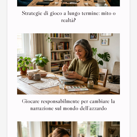
Strategie di gioco a lungo termine: mito o
realtà?
Giocare responsabilmente per cambiare la
narrazione sul mondo dell’azzardo