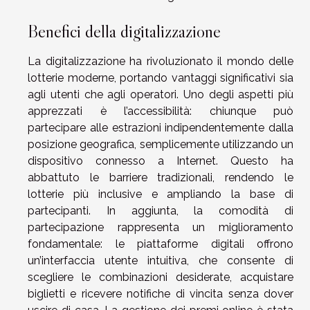
Benefici della digitalizzazione
La digitalizzazione ha rivoluzionato il mondo delle
lotterie moderne, portando vantaggi significativi sia
agli utenti che agli operatori. Uno degli aspetti più
apprezzati è l’accessibilità: chiunque può
partecipare alle estrazioni indipendentemente dalla
posizione geografica, semplicemente utilizzando un
dispositivo connesso a Internet. Questo ha
abbattuto le barriere tradizionali, rendendo le
lotterie più inclusive e ampliando la base di
partecipanti. In aggiunta, la comodità di
partecipazione rappresenta un miglioramento
fondamentale: le piattaforme digitali offrono
un’interfaccia utente intuitiva, che consente di
scegliere le combinazioni desiderate, acquistare
biglietti e ricevere notifiche di vincita senza dover