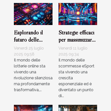
Esplorando il
Strategie efficaci
futuro delle
per massimizzare
lotterie online:
le vincite in
Venerdì 25 luglio
Venerdì 11 luglio
Innovazioni e
scommesse
2025 09:58
2025 09:34
benefici
Il mondo delle
eSport
Il mondo delle
lotterie online sta
scommesse eSport
vivendo una
sta vivendo una
rivoluzione silenziosa
crescita
ma profondamente
esponenziale ed è
trasformativa,...
diventato un punto
di...