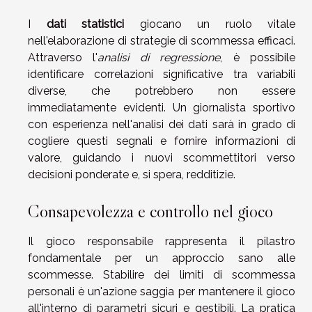
I
dati statistici
giocano un ruolo vitale
nell'elaborazione di strategie di scommessa efficaci.
Attraverso l'
analisi di regressione
, è possibile
identificare correlazioni significative tra variabili
diverse, che potrebbero non essere
immediatamente evidenti. Un giornalista sportivo
con esperienza nell'analisi dei dati sarà in grado di
cogliere questi segnali e fornire informazioni di
valore, guidando i nuovi scommettitori verso
decisioni ponderate e, si spera, redditizie.
Consapevolezza e controllo nel gioco
Il gioco responsabile rappresenta il pilastro
fondamentale per un approccio sano alle
scommesse. Stabilire dei limiti di scommessa
personali è un'azione saggia per mantenere il gioco
all'interno di parametri sicuri e gestibili. La pratica