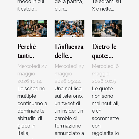
modo in cui
della partita,
Telegram, su
il calcio...
e un...
X e nelle...
Perché
L’influenza
Dietro le
tanti
delle
quote:
giocatori
breaking
strategie
Mercoledì 27
Mercoledì 27
Mercoledì 6
scelgono
news sulle
meno note
maggio
maggio
maggio
scommesse
2026 10:14
quote: il
2026 09:44
che i
2026 10:15
Le schedine
Una notifica
Le quote
multiple
caso degli
bookmaker
multiple
sul telefono,
non sono
invece
infortuni
usano ogni
continuano a
un tweet di
mai neutrali,
delle
last minute
giorno
dominare le
un insider, un
e chi
singole
nel calcio
abitudini di
cambio di
scommette
gioco in
formazione
con
Italia,
annunciato a
regolarità lo