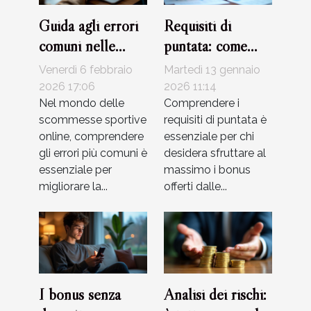
Guida agli errori
Requisiti di
comuni nelle
puntata: come
scommesse
influenzano il
Venerdì 6 febbraio
Martedì 13 gennaio
sportive online
prelevamento dei
2026 17:06
2026 11:14
Nel mondo delle
bonus?
Comprendere i
scommesse sportive
requisiti di puntata è
online, comprendere
essenziale per chi
gli errori più comuni è
desidera sfruttare al
essenziale per
massimo i bonus
migliorare la...
offerti dalle...
I bonus senza
Analisi dei rischi: