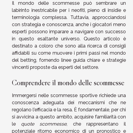
Il mondo delle scommesse può sembrare un
labirinto inestricabile per i neofiti, pieno di insidie e
terminologia complessa. Tuttavia, approcciandosi
con strategia e conoscenza, anche i giocatori meno
esperti possono imparare a navigare con successo
in questo esaltante universo. Questo articolo è
destinato a coloro che sono alla ricerca di consigli
affidabili su come muovere i primi passi nel mondo
del betting, fornendo linee guida chiare e strategie
vincenti proposte da esperti del settore.
Comprendere il mondo delle scommesse
Immergersi nelle scommesse sportive richiede una
conoscenza adeguata dei meccanismi che ne
regolano l'efficacia e la resa. È fondamentale, per chi
si avvicina a questo ambito, acquisire familiarità con
le
quote scommesse
, che rappresentano il
potenziale ritorno economico di un pronostico e