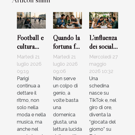
Football e
Quando la
L’influenza
cultura
fortuna fa
dei social
urbana:
squadra:
sulle
Martedì 21
Martedì 21
Mercoledì 27
come
storie vere
nuove
luglio 2026
luglio 2026
maggio
Parigi
09:19
di vincite
09:06
tendenze
2026 10:32
Parigi
Non serve
Una
ispira
ai paris
del betting
continua a
un colpo di
schedina
nuove
sportivi
sportivo
dettare il
genio, a
nasce su
strategie di
ritmo, non
volte basta
TikTok e, nel
betting
solo nella
una
giro di ore,
moda e nella
domenica
diventa la
musica, ma
giusta, una
“giocata del
anche nel
lettura lucida
giorno” su