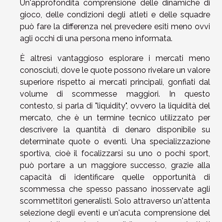
Un'approfondita comprensione delle dinamiche di
gioco, delle condizioni degli atleti e delle squadre
può fare la differenza nel prevedere esiti meno ovvi
agli occhi di una persona meno informata.
È altresì vantaggioso esplorare i mercati meno
conosciuti, dove le quote possono rivelare un valore
superiore rispetto ai mercati principali, gonfiati dal
volume di scommesse maggiori. In questo
contesto, si parla di "liquidity", ovvero la liquidità del
mercato, che è un termine tecnico utilizzato per
descrivere la quantità di denaro disponibile su
determinate quote o eventi. Una specializzazione
sportiva, cioè il focalizzarsi su uno o pochi sport,
può portare a un maggiore successo, grazie alla
capacità di identificare quelle opportunità di
scommessa che spesso passano inosservate agli
scommettitori generalisti. Solo attraverso un'attenta
selezione degli eventi e un'acuta comprensione del