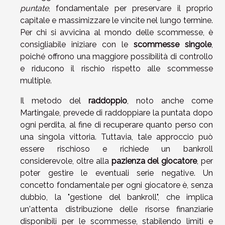
puntate
, fondamentale per preservare il proprio
capitale e massimizzare le vincite nel lungo termine.
Per chi si avvicina al mondo delle scommesse, è
consigliabile iniziare con le
scommesse singole
,
poiché offrono una maggiore possibilità di controllo
e riducono il rischio rispetto alle scommesse
multiple.
Il metodo del
raddoppio
, noto anche come
Martingale, prevede di raddoppiare la puntata dopo
ogni perdita, al fine di recuperare quanto perso con
una singola vittoria. Tuttavia, tale approccio può
essere rischioso e richiede un bankroll
considerevole, oltre alla
pazienza del giocatore
, per
poter gestire le eventuali serie negative. Un
concetto fondamentale per ogni giocatore è, senza
dubbio, la "gestione del bankroll", che implica
un'attenta distribuzione delle risorse finanziarie
disponibili per le scommesse, stabilendo limiti e