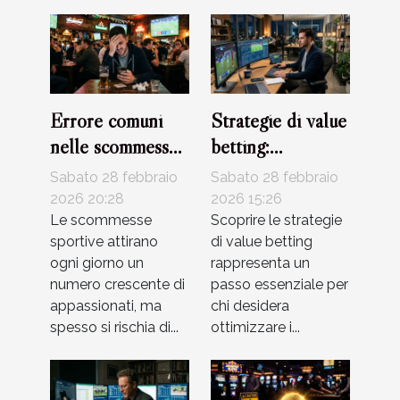
Errore comuni
Strategie di value
nelle scommesse
betting:
sportive e come
massimizzare i
Sabato 28 febbraio
Sabato 28 febbraio
evitarli
guadagni nel
2026 20:28
2026 15:26
Le scommesse
2026
Scoprire le strategie
sportive attirano
di value betting
ogni giorno un
rappresenta un
numero crescente di
passo essenziale per
appassionati, ma
chi desidera
spesso si rischia di...
ottimizzare i...