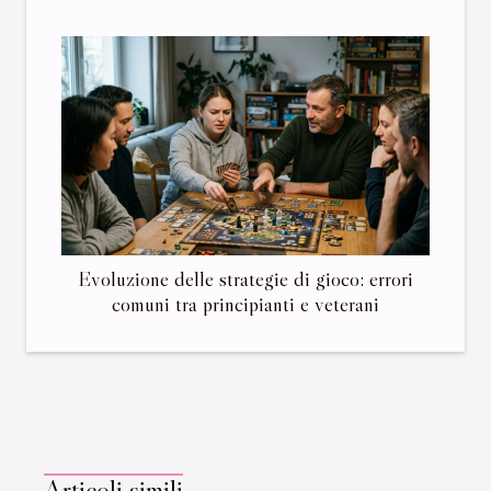
Evoluzione delle strategie di gioco: errori
comuni tra principianti e veterani
Articoli simili