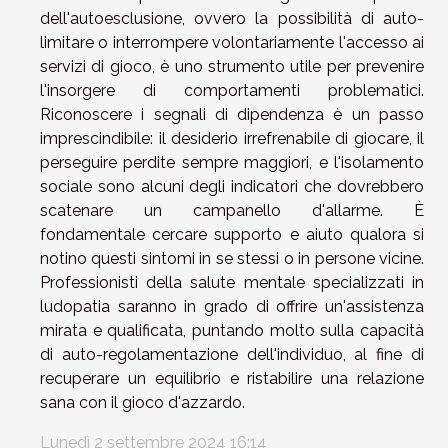
dell'autoesclusione, ovvero la possibilità di auto-
limitare o interrompere volontariamente l'accesso ai
servizi di gioco, è uno strumento utile per prevenire
l'insorgere di comportamenti problematici.
Riconoscere i segnali di dipendenza è un passo
imprescindibile: il desiderio irrefrenabile di giocare, il
perseguire perdite sempre maggiori, e l'isolamento
sociale sono alcuni degli indicatori che dovrebbero
scatenare un campanello d'allarme. È
fondamentale cercare supporto e aiuto qualora si
notino questi sintomi in se stessi o in persone vicine.
Professionisti della salute mentale specializzati in
ludopatia saranno in grado di offrire un'assistenza
mirata e qualificata, puntando molto sulla capacità
di auto-regolamentazione dell'individuo, al fine di
recuperare un equilibrio e ristabilire una relazione
sana con il gioco d'azzardo.
Lunedì 2 settembre 2024 16:14