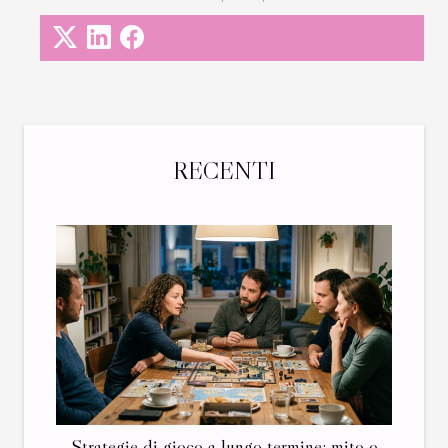
RECENTI
Strategie di gioco a lungo termine: mito o