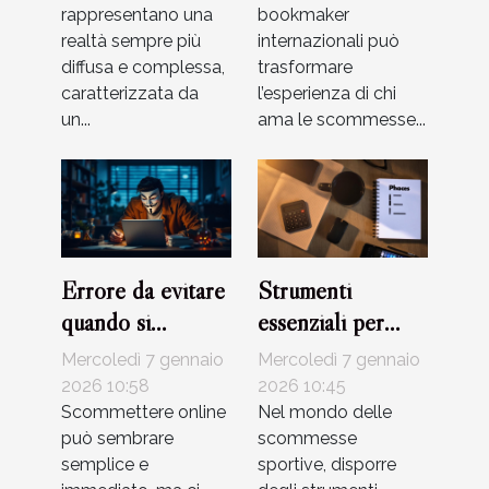
rappresentano una
bookmaker
anonimato
realtà sempre più
internazionali può
diffusa e complessa,
trasformare
caratterizzata da
l’esperienza di chi
un...
ama le scommesse...
Errore da evitare
Strumenti
quando si
essenziali per
scommette online
ottimizzare le tue
Mercoledì 7 gennaio
Mercoledì 7 gennaio
senza licenza
scommesse
2026 10:58
2026 10:45
AAMS
Scommettere online
sportive
Nel mondo delle
può sembrare
scommesse
semplice e
sportive, disporre