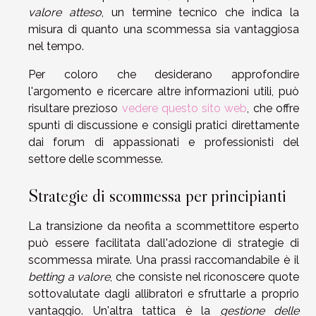
valore atteso
, un termine tecnico che indica la
misura di quanto una scommessa sia vantaggiosa
nel tempo.
Per coloro che desiderano approfondire
l'argomento e ricercare altre informazioni utili, può
risultare prezioso
vedere questo sito web
, che offre
spunti di discussione e consigli pratici direttamente
dai forum di appassionati e professionisti del
settore delle scommesse.
Strategie di scommessa per principianti
La transizione da neofita a scommettitore esperto
può essere facilitata dall'adozione di strategie di
scommessa mirate. Una prassi raccomandabile è il
betting a valore
, che consiste nel riconoscere quote
sottovalutate dagli allibratori e sfruttarle a proprio
vantaggio. Un'altra tattica è la
gestione delle