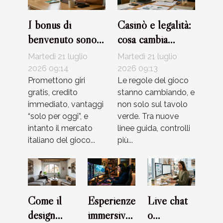
I bonus di
Casinò e legalità:
benvenuto sono
cosa cambia
davvero
davvero con le
Martedì 21 luglio
Martedì 21 luglio
convenienti?
nuove
2026 09:14
2026 09:13
Promettono giri
regolamentazioni?
Le regole del gioco
gratis, credito
stanno cambiando, e
immediato, vantaggi
non solo sul tavolo
“solo per oggi”, e
verde. Tra nuove
intanto il mercato
linee guida, controlli
italiano del gioco...
più...
Come il
Esperienze
Live chat
design
immersive
o