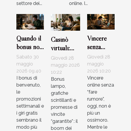
settore dei...
online. I...
Quando il
Vincere
Casinò
bonus non
senza
virtuali:
basta: casi
postare:
come
Sabato 30
Giovedì 28
Giovedì 28
reali di
storie vere
riconoscere
maggio
maggio
maggio 2026
giocatori e
2026 09:40
di
2026 10:20
le trappole
10:22
I bonus di
Vincere
Bonus
soluzioni
strategia
più sottili
benvenuto,
online senza
lampo,
silenziosa
della rete
le
“fare
grafiche
nei casinò
promozioni
rumore”,
scintillanti e
online
settimanali e
oggi, non è
promesse di
i giri gratis
più un
vincite
sembrano il
ossimoro.
“garantite” : il
modo più
Mentre le
boom dei