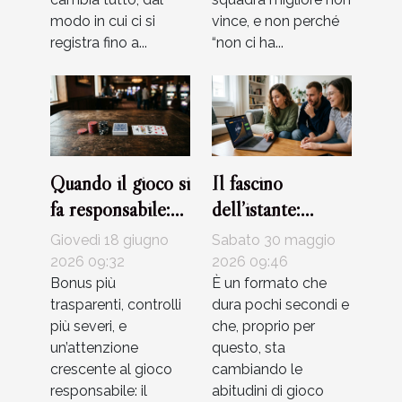
modo in cui ci si
vince, e non perché
registra fino a...
“non ci ha...
Quando il gioco si
Il fascino
fa responsabile:
dell’istante:
attualità e limiti
perché i crash
Giovedì 18 giugno
Sabato 30 maggio
nei bonus dei
game stanno
2026 09:32
2026 09:46
casinò
Bonus più
rivoluzionando il
È un formato che
trasparenti, controlli
dura pochi secondi e
gioco d’azzardo
più severi, e
che, proprio per
un’attenzione
questo, sta
crescente al gioco
cambiando le
responsabile: il
abitudini di gioco