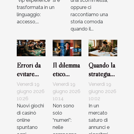
“vip experience” si è
una scommessa,
trasformata in un
oppure ci
linguaggio:
raccontiamo una
accesso,...
storia comoda
quando il...
Errori da
Il dilemma
Quando la
evitare
etico
strategia
quando si
dietro
offline fa la
Venerdì 19
Venerdì 19
Venerdì 19
scelgono
l’uso dei
differenza
giugno 2026
giugno 2026
giugno 2026
strategie
10:26
dati nelle
10:14
in un’era
10:02
Nuovi giochi
Non sono
In un
per nuovi
campagne
digitale
di casinò
solo
mercato
giochi di
di
online
“numeri”:
saturo di
casinò
marketing
spuntano
nelle
annunci e