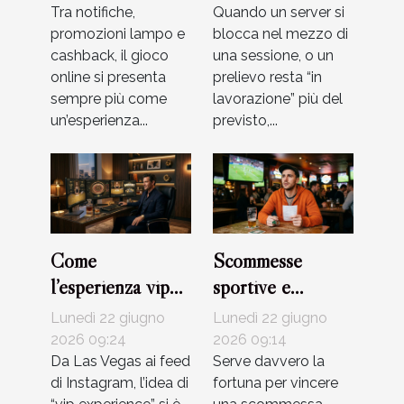
le abitudini dei
Tra notifiche,
nel gioco digitale
Quando un server si
promozioni lampo e
blocca nel mezzo di
giocatori
cashback, il gioco
una sessione, o un
online si presenta
prelievo resta “in
sempre più come
lavorazione” più del
un’esperienza...
previsto,...
Come
Scommesse
l’esperienza vip
sportive e
cambia il modo di
superstizioni:
Lunedì 22 giugno
Lunedì 22 giugno
giocare nei casinò
quanto conta
2026 09:24
2026 09:14
online
Da Las Vegas ai feed
davvero la
Serve davvero la
di Instagram, l’idea di
fortuna per vincere
fortuna?