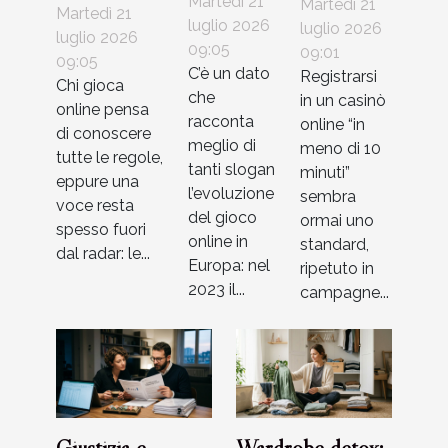
Martedì 21
commissioni:
Martedì 21
Martedì 21
tipo di
10 minuti:
luglio 2026
luglio 2026
cosa il
luglio 2026
giocatore
09:05
mito o
09:01
giocatore
09:05
C’è un dato
Registrarsi
sei?
realtà nei
Chi gioca
non
che
in un casinò
online pensa
casinò
considera
racconta
online “in
di conoscere
moderni?
meglio di
meno di 10
mai
tutte le regole,
tanti slogan
minuti”
eppure una
l’evoluzione
sembra
voce resta
del gioco
ormai uno
spesso fuori
online in
standard,
dal radar: le...
Europa: nel
ripetuto in
2023 il...
campagne...
Giustizia e
Wardrobe detox: