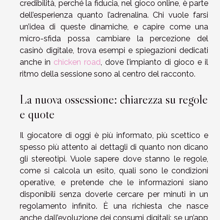
credibilità, perché la fiducia, nel gioco online, è parte
dell’esperienza quanto l’adrenalina. Chi vuole farsi
un’idea di queste dinamiche, e capire come una
micro-sfida possa cambiare la percezione del
casinò digitale, trova esempi e spiegazioni dedicati
anche in
chicken road
, dove l’impianto di gioco e il
ritmo della sessione sono al centro del racconto.
La nuova ossessione: chiarezza su regole
e quote
Il giocatore di oggi è più informato, più scettico e
spesso più attento ai dettagli di quanto non dicano
gli stereotipi. Vuole sapere dove stanno le regole,
come si calcola un esito, quali sono le condizioni
operative, e pretende che le informazioni siano
disponibili senza doverle cercare per minuti in un
regolamento infinito. È una richiesta che nasce
anche dall’evoluzione dei consumi digitali: se un’app