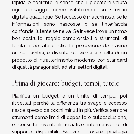
rapida e coerente, e sanno che il giocatore valuta
ogni passaggio come valuterebbe un servizio
digitale qualunque. Se l’accesso è macchinoso, se le
informazioni sono nascoste o se l’interfaccia
confonde, l’utente se ne va. Se invece trova un ritmo
ben costruito, regole comprensibili e strumenti di
tutela a portata di clic, la percezione del casinò
online cambia, e diventa più vicina a quella di un
prodotto di intrattenimento moderno, con standard
di qualità paragonabili ad altri settori digitali.
Prima di giocare: budget, tempi, tutele
Pianifica un budget e un limite di tempo, poi
rispettali, perché la differenza tra svago e eccesso
nasce spesso da pochi minuti in più. Verifica sempre
strumenti come limiti di deposito e autoesclusione,
e consulta eventuali iniziative informative o di
supporto disponibili. Se vuoi provare, privilegia