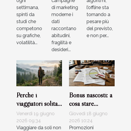
ogni
campagne
algoritmi,
settimana,
di marketing
l’offline sta
spinti da
moderne i
tornando a
studi che
dati
pesare più
competono
raccontano
del previsto,
su grafiche,
abitudini,
e non per...
volatilità...
fragilità e
desideri...
Perché i
Bonus nascosti: a
viaggiatori solitari
cosa stare
stanno
davvero attenti
Venerdì 19 giugno
Giovedì 18 giugno
riscrivendo le
leggendo i
2026 09:34
2026 10:24
regole
Viaggiare da soli non
termini dei casinò
Promozioni