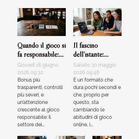
Quando il gioco si
Il fascino
fa responsabile:
dell’istante:
attualità e limiti
perché i crash
Giovedì 18 giugno
Sabato 30 maggio
nei bonus dei
game stanno
2026 09:32
2026 09:46
casinò
Bonus più
rivoluzionando il
È un formato che
trasparenti, controlli
dura pochi secondi e
gioco d’azzardo
più severi, e
che, proprio per
un’attenzione
questo, sta
crescente al gioco
cambiando le
responsabile: il
abitudini di gioco
settore dei...
online. I...