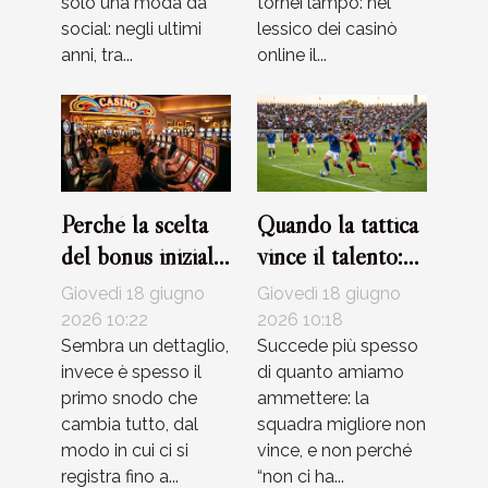
solo una moda da
tornei lampo: nel
social: negli ultimi
lessico dei casinò
anni, tra...
online il...
Perché la scelta
Quando la tattica
del bonus iniziale
vince il talento:
può influenzare la
storie di partite
Giovedì 18 giugno
Giovedì 18 giugno
tua esperienza al
indimenticabili
2026 10:22
2026 10:18
casinò
Sembra un dettaglio,
Succede più spesso
invece è spesso il
di quanto amiamo
primo snodo che
ammettere: la
cambia tutto, dal
squadra migliore non
modo in cui ci si
vince, e non perché
registra fino a...
“non ci ha...