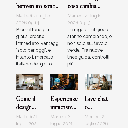
benvenuto sono
cosa cambia
davvero
davvero con le
Martedì 21 luglio
Martedì 21 luglio
convenienti?
nuove
2026 09:14
2026 09:13
Promettono giri
regolamentazioni?
Le regole del gioco
gratis, credito
stanno cambiando, e
immediato, vantaggi
non solo sul tavolo
“solo per oggi”, e
verde. Tra nuove
intanto il mercato
linee guida, controlli
italiano del gioco...
più...
Come il
Esperienze
Live chat
design
immersive
o
minimalista
nei giochi
telefono?
Martedì 21
Martedì 21
Martedì 21
sta
online:
Evoluzione
luglio 2026
luglio 2026
luglio 2026