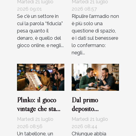
Martedì 21 luglio
Martedì 21 luglio
i loro giochi
l’equilibrio
2026 09:01
2026 08:57
Se c’è un settore in
interiore
Ripulire l’armadio non
cui la parola “fiducia”
è più solo una
pesa quanto il
questione di spazio,
denaro, è quello del
e i dati sul benessere
gioco online, e negli...
lo confermano:
negli...
Plinko: il gioco
Dal primo
vintage che sta
deposito
rivoluzionando
all’upgrade vip:
Martedì 21 luglio
Martedì 21 luglio
l’intrattenimento
racconti veri di
2026 08:56
2026 08:44
digitale
Un tabellone, un
giocatori
Chiunque abbia