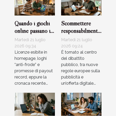
Quando i giochi
Scommettere
online passano il
responsabilmente:
test della
equilibrio tra
Martedì 21 luglio
Martedì 21 luglio
sicurezza?
adrenalina e
2026 09:34
2026 09:24
Licenze esibite in
strategie di
È tornato al centro
homepage, loghi
del dibattito
gestione
“anti-frode” e
pubblico, tra nuove
promesse di payout
regole europee sulla
record, eppure la
pubblicità e
cronaca recente...
un’offerta digitale...