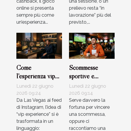
cashback, il gioco
una sessione, o un
online si presenta
prelievo resta “in
sempre più come
lavorazione” più del
un’esperienza...
previsto,...
Come
Scommesse
l’esperienza vip
sportive e
cambia il modo di
superstizioni:
Lunedì 22 giugno
Lunedì 22 giugno
giocare nei casinò
quanto conta
2026 09:24
2026 09:14
online
Da Las Vegas ai feed
davvero la
Serve davvero la
di Instagram, l’idea di
fortuna per vincere
fortuna?
“vip experience” si è
una scommessa,
trasformata in un
oppure ci
linguaggio:
raccontiamo una