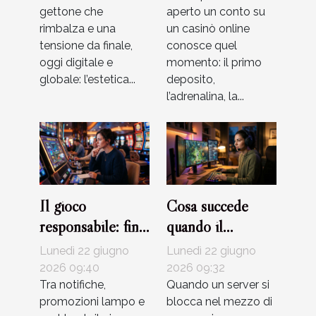
gettone che
aperto un conto su
rimbalza e una
un casinò online
tensione da finale,
conosce quel
oggi digitale e
momento: il primo
globale: l’estetica...
deposito,
l’adrenalina, la...
Il gioco
Cosa succede
responsabile: fino
quando il
a che punto i
supporto clienti
Lunedì 22 giugno
Lunedì 22 giugno
bonus influenzano
fa la differenza
2026 09:40
2026 09:32
le abitudini dei
Tra notifiche,
nel gioco digitale
Quando un server si
promozioni lampo e
blocca nel mezzo di
giocatori