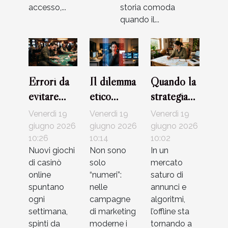
accesso,...
storia comoda
quando il...
Errori da
Il dilemma
Quando la
evitare
etico
strategia
quando si
dietro
offline fa la
Venerdì 19
Venerdì 19
Venerdì 19
scelgono
l’uso dei
differenza
giugno 2026
giugno 2026
giugno 2026
strategie
10:26
dati nelle
10:14
in un’era
10:02
Nuovi giochi
Non sono
In un
per nuovi
campagne
digitale
di casinò
solo
mercato
giochi di
di
online
“numeri”:
saturo di
casinò
marketing
spuntano
nelle
annunci e
ogni
campagne
algoritmi,
settimana,
di marketing
l’offline sta
spinti da
moderne i
tornando a