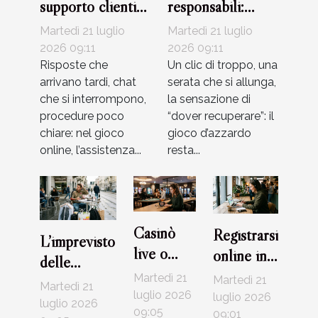
supporto clienti
responsabili:
diventa alleato
come riconoscere
Martedì 21 luglio
Martedì 21 luglio
del giocatore
i segnali d’allarme
2026 09:11
2026 09:11
Risposte che
Un clic di troppo, una
arrivano tardi, chat
serata che si allunga,
che si interrompono,
la sensazione di
procedure poco
“dover recuperare”: il
chiare: nel gioco
gioco d’azzardo
online, l’assistenza...
resta...
Casinò
Registrarsi
L’imprevisto
live o
online in
delle
RNG: che
meno di
Martedì 21
commissioni:
Martedì 21
Martedì 21
tipo di
10 minuti:
luglio 2026
luglio 2026
cosa il
luglio 2026
giocatore
09:05
mito o
09:01