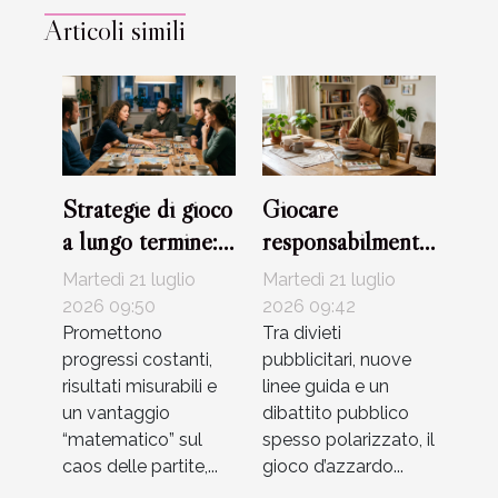
Articoli simili
Strategie di gioco
Giocare
a lungo termine:
responsabilmente
mito o realtà?
per cambiare la
Martedì 21 luglio
Martedì 21 luglio
narrazione sul
2026 09:50
2026 09:42
Promettono
mondo
Tra divieti
progressi costanti,
pubblicitari, nuove
dell’azzardo
risultati misurabili e
linee guida e un
un vantaggio
dibattito pubblico
“matematico” sul
spesso polarizzato, il
caos delle partite,...
gioco d’azzardo...