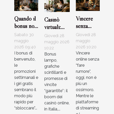
Quando il
Vincere
Casinò
bonus non
senza
virtuali:
basta: casi
postare:
come
Sabato 30
Giovedì 28
Giovedì 28
reali di
storie vere
riconoscere
maggio
maggio
maggio 2026
giocatori e
2026 09:40
di
2026 10:20
le trappole
10:22
I bonus di
Vincere
Bonus
soluzioni
strategia
più sottili
benvenuto,
online senza
lampo,
silenziosa
della rete
le
“fare
grafiche
nei casinò
promozioni
rumore”,
scintillanti e
online
settimanali e
oggi, non è
promesse di
i giri gratis
più un
vincite
sembrano il
ossimoro.
“garantite” : il
modo più
Mentre le
boom dei
rapido per
piattaforme
casinò online,
“sbloccare”...
di streaming
in Italia,...