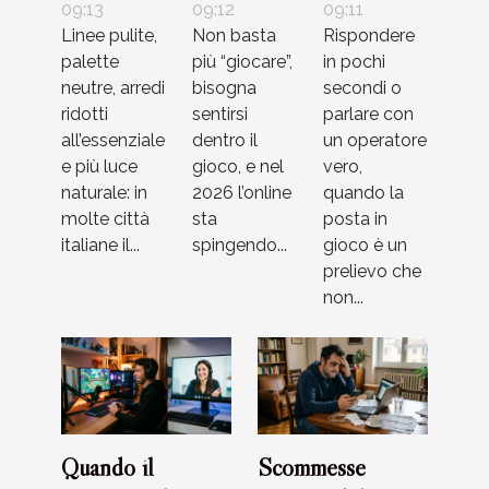
cambiando
09:13
oltre le
09:12
del
09:11
Linee pulite,
Non basta
Rispondere
l’estetica
semplici
supporto
palette
più “giocare”,
in pochi
delle case
regole
nei casinò
neutre, arredi
bisogna
secondi o
italiane
virtuali
ridotti
sentirsi
parlare con
all’essenziale
dentro il
un operatore
e più luce
gioco, e nel
vero,
naturale: in
2026 l’online
quando la
molte città
sta
posta in
italiane il...
spingendo...
gioco è un
prelievo che
non...
Quando il
Scommesse