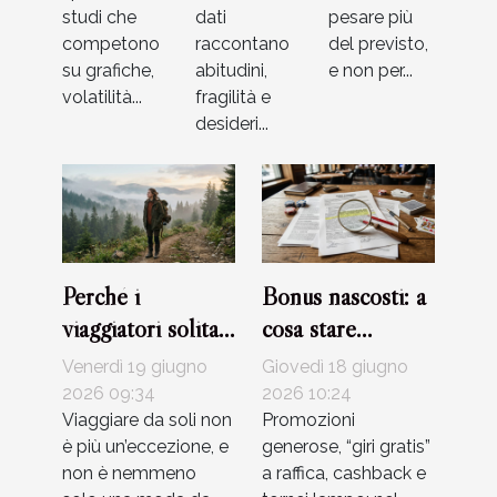
studi che
dati
pesare più
competono
raccontano
del previsto,
su grafiche,
abitudini,
e non per...
volatilità...
fragilità e
desideri...
Perché i
Bonus nascosti: a
viaggiatori solitari
cosa stare
stanno
davvero attenti
Venerdì 19 giugno
Giovedì 18 giugno
riscrivendo le
leggendo i
2026 09:34
2026 10:24
regole
Viaggiare da soli non
termini dei casinò
Promozioni
è più un’eccezione, e
generose, “giri gratis”
dell’esplorazione
non è nemmeno
a raffica, cashback e