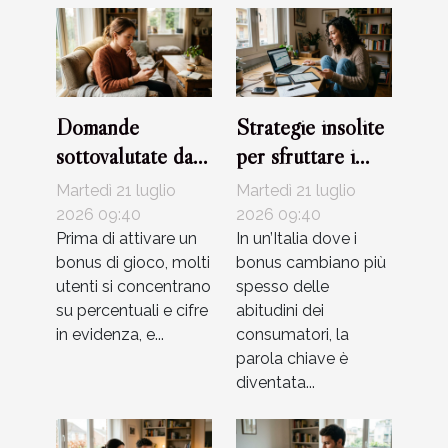
Domande
Strategie insolite
sottovalutate da
per sfruttare i
porsi prima di
bonus senza
Martedì 21 luglio
Martedì 21 luglio
usare un bonus di
rischiare
2026 09:40
2026 09:40
gioco
Prima di attivare un
In un’Italia dove i
bonus di gioco, molti
bonus cambiano più
utenti si concentrano
spesso delle
su percentuali e cifre
abitudini dei
in evidenza, e...
consumatori, la
parola chiave è
diventata...