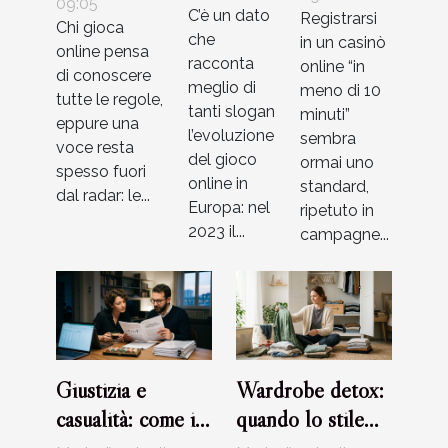
giocatore
09:05
C’è un dato
Registrarsi
sei?
realtà nei
Chi gioca
non
che
in un casinò
online pensa
casinò
considera
racconta
online “in
di conoscere
moderni?
meglio di
meno di 10
mai
tutte le regole,
tanti slogan
minuti”
eppure una
l’evoluzione
sembra
voce resta
del gioco
ormai uno
spesso fuori
online in
standard,
dal radar: le...
Europa: nel
ripetuto in
2023 il...
campagne...
Giustizia e
Wardrobe detox:
casualità: come i
quando lo stile
casinò certificano
favorisce