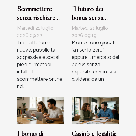
Scommettere
Il futuro dei
senza rischiare
bonus senza
truffe: errori
deposito:
Martedì 21 luglio
Martedì 21 luglio
comuni da evitare
tendenza reale o
2026 09:22
2026 09:19
Tra piattaforme
solo marketing?
Promettono giocate
nuove, pubblicità
“a rischio zero”,
aggressive e social
eppure il mercato dei
pieni di “metodi
bonus senza
infallibili”,
deposito continua a
scommettere online
dividere: da un...
nel...
I bonus di
Casinò e legalità: