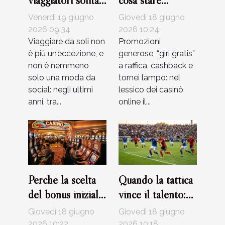
viaggiatori solitari
cosa stare
stanno
davvero attenti
Venerdì 19 giugno
Giovedì 18 giugno
riscrivendo le
leggendo i
2026 09:34
2026 10:24
regole
Viaggiare da soli non
termini dei casinò
Promozioni
è più un’eccezione, e
generose, “giri gratis”
dell’esplorazione
non è nemmeno
a raffica, cashback e
solo una moda da
tornei lampo: nel
social: negli ultimi
lessico dei casinò
anni, tra...
online il...
Perché la scelta
Quando la tattica
del bonus iniziale
vince il talento:
può influenzare la
storie di partite
Giovedì 18 giugno
Giovedì 18 giugno
tua esperienza al
indimenticabili
2026 10:22
2026 10:18