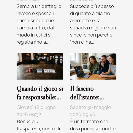
casinò
Sembra un dettaglio,
Succede più spesso
invece è spesso il
di quanto amiamo
primo snodo che
ammettere: la
cambia tutto, dal
squadra migliore non
modo in cui ci si
vince, e non perché
registra fino a...
“non ci ha...
Quando il gioco si
Il fascino
fa responsabile:
dell’istante:
attualità e limiti
perché i crash
Giovedì 18 giugno
Sabato 30 maggio
nei bonus dei
game stanno
2026 09:32
2026 09:46
casinò
Bonus più
rivoluzionando il
È un formato che
trasparenti, controlli
dura pochi secondi e
gioco d’azzardo