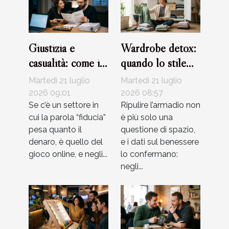
Giustizia e
Wardrobe detox:
casualità: come i
quando lo stile
casinò certificano
favorisce
Martedì 21 luglio
Martedì 21 luglio
i loro giochi
l’equilibrio
2026 09:01
2026 08:57
Se c’è un settore in
interiore
Ripulire l’armadio non
cui la parola “fiducia”
è più solo una
pesa quanto il
questione di spazio,
denaro, è quello del
e i dati sul benessere
gioco online, e negli...
lo confermano:
negli...