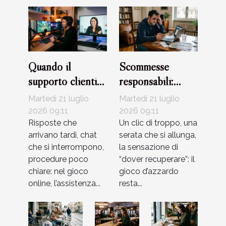
Quando il
Scommesse
supporto clienti
responsabili:
diventa alleato
come riconoscere
Martedì 21 luglio
Martedì 21 luglio
del giocatore
i segnali d’allarme
2026 09:11
2026 09:11
Risposte che
Un clic di troppo, una
arrivano tardi, chat
serata che si allunga,
che si interrompono,
la sensazione di
procedure poco
“dover recuperare”: il
chiare: nel gioco
gioco d’azzardo
online, l’assistenza...
resta...