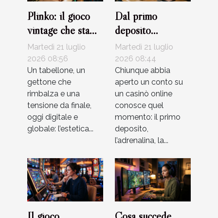
Plinko: il gioco
Dal primo
vintage che sta
deposito
rivoluzionando
all’upgrade vip:
Martedì 21 luglio
Martedì 21 luglio
l’intrattenimento
racconti veri di
2026 08:56
2026 08:44
digitale
Un tabellone, un
giocatori
Chiunque abbia
gettone che
aperto un conto su
rimbalza e una
un casinò online
tensione da finale,
conosce quel
oggi digitale e
momento: il primo
globale: l’estetica...
deposito,
l’adrenalina, la...
Il gioco
Cosa succede