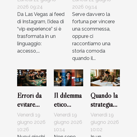
giocare nei casinò
quanto conta
2026 09:24
2026 09:14
online
Da Las Vegas ai feed
davvero la
Serve davvero la
di Instagram, l’idea di
fortuna per vincere
fortuna?
“vip experience” si è
una scommessa,
trasformata in un
oppure ci
linguaggio:
raccontiamo una
accesso,...
storia comoda
quando il...
Errori da
Il dilemma
Quando la
evitare
etico
strategia
quando si
dietro
offline fa la
Venerdì 19
Venerdì 19
Venerdì 19
scelgono
l’uso dei
differenza
giugno 2026
giugno 2026
giugno 2026
strategie
10:26
dati nelle
10:14
in un’era
10:02
Nuovi giochi
Non sono
In un