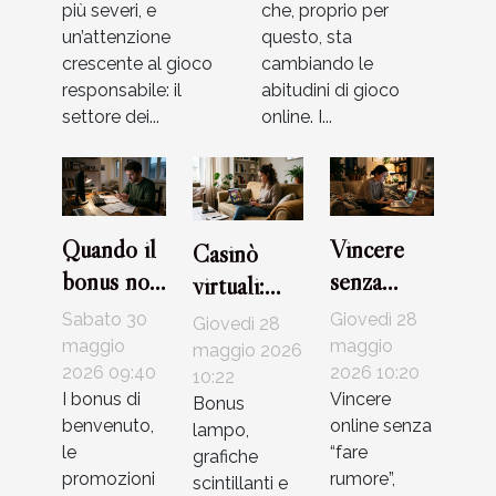
più severi, e
che, proprio per
un’attenzione
questo, sta
crescente al gioco
cambiando le
responsabile: il
abitudini di gioco
settore dei...
online. I...
Quando il
Vincere
Casinò
bonus non
senza
virtuali:
basta: casi
postare:
come
Sabato 30
Giovedì 28
Giovedì 28
reali di
storie vere
riconoscere
maggio
maggio
maggio 2026
giocatori e
2026 09:40
di
2026 10:20
le trappole
10:22
I bonus di
Vincere
Bonus
soluzioni
strategia
più sottili
benvenuto,
online senza
lampo,
silenziosa
della rete
le
“fare
grafiche
nei casinò
promozioni
rumore”,
scintillanti e