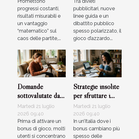
Promettono
mondo
Tra divieti
progressi costanti,
pubblicitari, nuove
dell’azzardo
risultati misurabili e
linee guida e un
un vantaggio
dibattito pubblico
“matematico” sul
spesso polarizzato, il
caos delle partite,...
gioco d’azzardo...
Domande
Strategie insolite
sottovalutate da
per sfruttare i
porsi prima di
bonus senza
Martedì 21 luglio
Martedì 21 luglio
usare un bonus di
rischiare
2026 09:40
2026 09:40
gioco
Prima di attivare un
In un’Italia dove i
bonus di gioco, molti
bonus cambiano più
utenti si concentrano
spesso delle