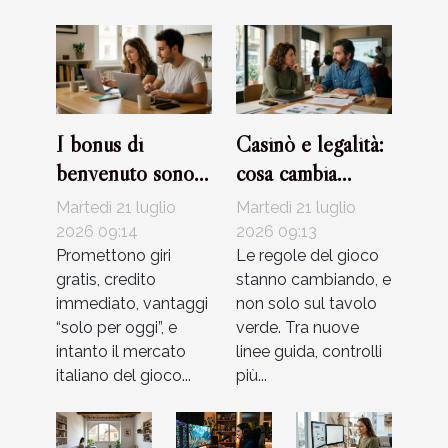
I bonus di
Casinò e legalità:
benvenuto sono
cosa cambia
davvero
davvero con le
Martedì 21 luglio
Martedì 21 luglio
convenienti?
nuove
2026 09:14
2026 09:13
Promettono giri
regolamentazioni?
Le regole del gioco
gratis, credito
stanno cambiando, e
immediato, vantaggi
non solo sul tavolo
“solo per oggi”, e
verde. Tra nuove
intanto il mercato
linee guida, controlli
italiano del gioco...
più...