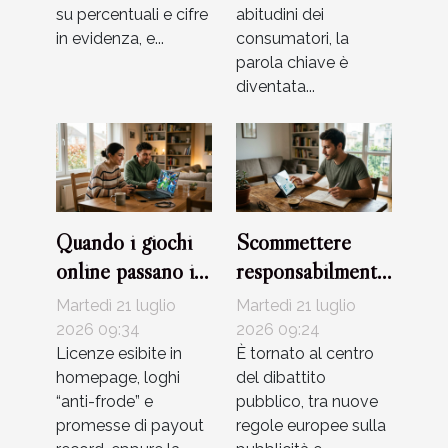
su percentuali e cifre
abitudini dei
in evidenza, e...
consumatori, la
parola chiave è
diventata...
Quando i giochi
Scommettere
online passano il
responsabilmente:
test della
equilibrio tra
Martedì 21 luglio
Martedì 21 luglio
sicurezza?
adrenalina e
2026 09:34
2026 09:24
Licenze esibite in
strategie di
È tornato al centro
homepage, loghi
del dibattito
gestione
“anti-frode” e
pubblico, tra nuove
promesse di payout
regole europee sulla