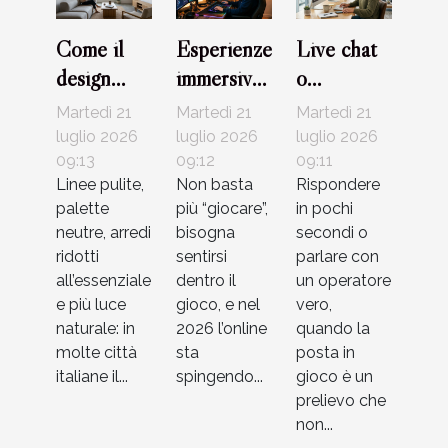
Come il
Esperienze
Live chat
design
immersive
o
minimalista
nei giochi
telefono?
Martedì 21
Martedì 21
Martedì 21
sta
online:
Evoluzione
luglio 2026
luglio 2026
luglio 2026
cambiando
09:13
oltre le
09:12
del
09:11
Linee pulite,
Non basta
Rispondere
l’estetica
semplici
supporto
palette
più “giocare”,
in pochi
delle case
regole
nei casinò
neutre, arredi
bisogna
secondi o
italiane
virtuali
ridotti
sentirsi
parlare con
all’essenziale
dentro il
un operatore
e più luce
gioco, e nel
vero,
naturale: in
2026 l’online
quando la
molte città
sta
posta in
italiane il...
spingendo...
gioco è un
prelievo che
non...