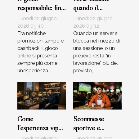
responsabile: fino
quando il
a che punto i
supporto clienti
Lunedì 22 giugno
Lunedì 22 giugno
bonus influenzano
fa la differenza
2026 09:40
2026 09:32
le abitudini dei
Tra notifiche,
nel gioco digitale
Quando un server si
promozioni lampo e
blocca nel mezzo di
giocatori
cashback, il gioco
una sessione, o un
online si presenta
prelievo resta “in
sempre più come
lavorazione” più del
un’esperienza...
previsto,...
Come
Scommesse
l’esperienza vip
sportive e
cambia il modo di
superstizioni:
Lunedì 22 giugno
Lunedì 22 giugno