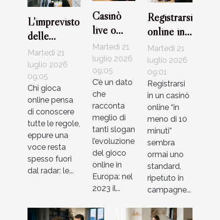
Casinò
Registrarsi
L’imprevisto
live o
online in
delle
RNG: che
meno di
Martedì 21
commissioni:
Martedì 21
Martedì 21
tipo di
10 minuti:
luglio 2026
luglio 2026
cosa il
luglio 2026
giocatore
09:05
mito o
09:01
giocatore
09:05
C’è un dato
Registrarsi
sei?
realtà nei
Chi gioca
non
che
in un casinò
online pensa
casinò
considera
racconta
online “in
di conoscere
moderni?
meglio di
meno di 10
mai
tutte le regole,
tanti slogan
minuti”
eppure una
l’evoluzione
sembra
voce resta
del gioco
ormai uno
spesso fuori
online in
standard,
dal radar: le...
Europa: nel
ripetuto in
2023 il...
campagne...