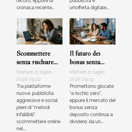
record, eppure la
pubblicità e
cronaca recente...
un’offerta digitale...
Scommettere
Il futuro dei
senza rischiare
bonus senza
truffe: errori
deposito:
Martedì 21 luglio
Martedì 21 luglio
comuni da evitare
tendenza reale o
2026 09:22
2026 09:19
Tra piattaforme
solo marketing?
Promettono giocate
nuove, pubblicità
“a rischio zero”,
aggressive e social
eppure il mercato dei
pieni di “metodi
bonus senza
infallibili”,
deposito continua a
scommettere online
dividere: da un...
nel...