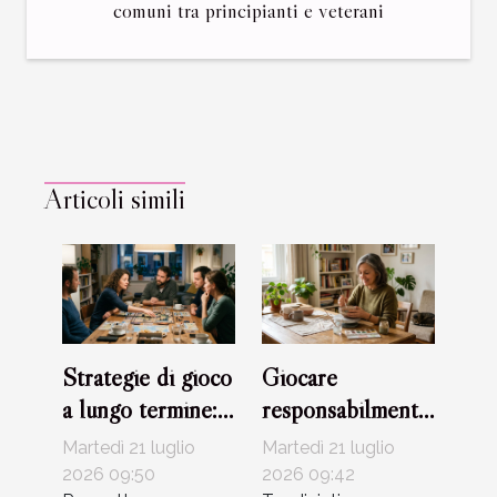
comuni tra principianti e veterani
Articoli simili
Strategie di gioco
Giocare
a lungo termine:
responsabilmente
mito o realtà?
per cambiare la
Martedì 21 luglio
Martedì 21 luglio
narrazione sul
2026 09:50
2026 09:42