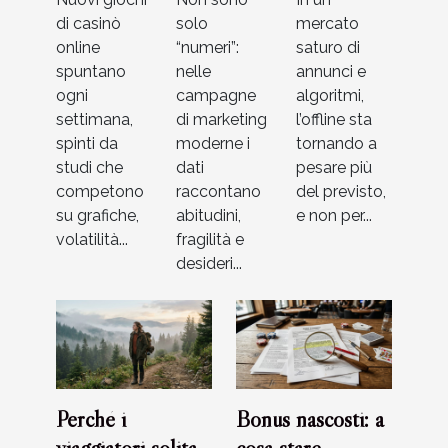
per nuovi
campagne
digitale
di casinò
solo
mercato
giochi di
di
online
“numeri”:
saturo di
casinò
marketing
spuntano
nelle
annunci e
ogni
campagne
algoritmi,
settimana,
di marketing
l’offline sta
spinti da
moderne i
tornando a
studi che
dati
pesare più
competono
raccontano
del previsto,
su grafiche,
abitudini,
e non per...
volatilità...
fragilità e
desideri...
Perché i
Bonus nascosti: a