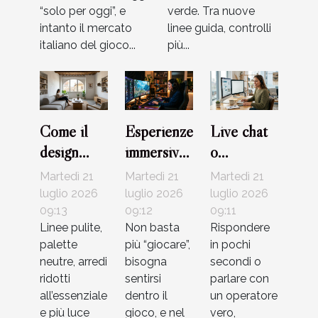
“solo per oggi”, e
verde. Tra nuove
intanto il mercato
linee guida, controlli
italiano del gioco...
più...
Come il
Esperienze
Live chat
design
immersive
o
minimalista
nei giochi
telefono?
Martedì 21
Martedì 21
Martedì 21
sta
online:
Evoluzione
luglio 2026
luglio 2026
luglio 2026
cambiando
09:13
oltre le
09:12
del
09:11
Linee pulite,
Non basta
Rispondere
l’estetica
semplici
supporto
palette
più “giocare”,
in pochi
delle case
regole
nei casinò
neutre, arredi
bisogna
secondi o
italiane
virtuali
ridotti
sentirsi
parlare con
all’essenziale
dentro il
un operatore
e più luce
gioco, e nel
vero,