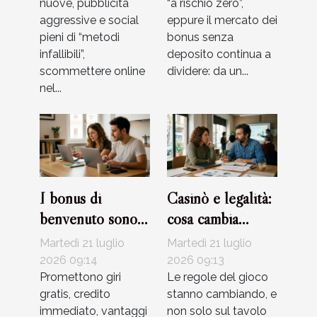
nuove, pubblicità
“a rischio zero”,
aggressive e social
eppure il mercato dei
pieni di “metodi
bonus senza
infallibili”,
deposito continua a
scommettere online
dividere: da un...
nel...
I bonus di
Casinò e legalità:
benvenuto sono
cosa cambia
davvero
davvero con le
Martedì 21 luglio
Martedì 21 luglio
convenienti?
nuove
2026 09:14
2026 09:13
Promettono giri
regolamentazioni?
Le regole del gioco
gratis, credito
stanno cambiando, e
immediato, vantaggi
non solo sul tavolo