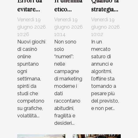
Errori da
Il dilemma
Quando la
evitare
etico
strategia
quando si
dietro
offline fa la
Venerdì 19
Venerdì 19
Venerdì 19
scelgono
l’uso dei
differenza
giugno 2026
giugno 2026
giugno 2026
strategie
10:26
dati nelle
10:14
in un’era
10:02
Nuovi giochi
Non sono
In un
per nuovi
campagne
digitale
di casinò
solo
mercato
giochi di
di
online
“numeri”:
saturo di
casinò
marketing
spuntano
nelle
annunci e
ogni
campagne
algoritmi,
settimana,
di marketing
l’offline sta
spinti da
moderne i
tornando a
studi che
dati
pesare più
competono
raccontano
del previsto,
su grafiche,
abitudini,
e non per...
volatilità...
fragilità e
desideri...