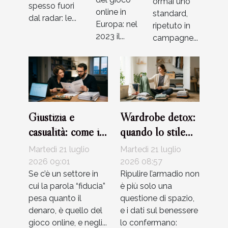
ormai uno
spesso fuori
online in
standard,
dal radar: le...
Europa: nel
ripetuto in
2023 il...
campagne...
Giustizia e
Wardrobe detox:
casualità: come i
quando lo stile
casinò certificano
favorisce
Martedì 21 luglio
Martedì 21 luglio
i loro giochi
l’equilibrio
2026 09:01
2026 08:57
Se c’è un settore in
interiore
Ripulire l’armadio non
cui la parola “fiducia”
è più solo una
pesa quanto il
questione di spazio,
denaro, è quello del
e i dati sul benessere
gioco online, e negli...
lo confermano: