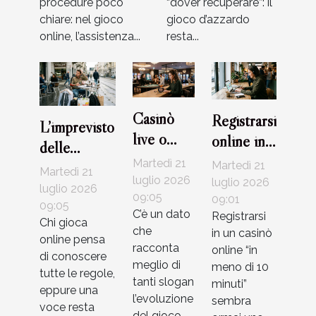
procedure poco
“dover recuperare”: il
chiare: nel gioco
gioco d’azzardo
online, l’assistenza...
resta...
Casinò
Registrarsi
L’imprevisto
live o
online in
delle
RNG: che
meno di
Martedì 21
commissioni:
Martedì 21
Martedì 21
tipo di
10 minuti:
luglio 2026
luglio 2026
cosa il
luglio 2026
giocatore
09:05
mito o
09:01
giocatore
09:05
C’è un dato
Registrarsi
sei?
realtà nei
Chi gioca
non
che
in un casinò
online pensa
casinò
considera
racconta
online “in
di conoscere
moderni?
meglio di
meno di 10
mai
tutte le regole,
tanti slogan
minuti”
eppure una
l’evoluzione
sembra
voce resta
del gioco