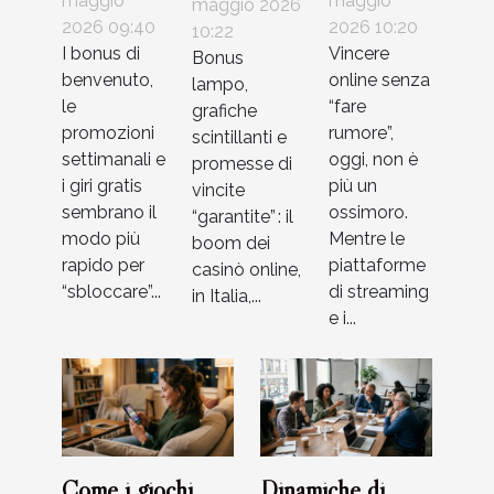
reali di
storie vere
riconoscere
maggio
maggio
maggio 2026
giocatori e
2026 09:40
di
2026 10:20
le trappole
10:22
I bonus di
Vincere
Bonus
soluzioni
strategia
più sottili
benvenuto,
online senza
lampo,
silenziosa
della rete
le
“fare
grafiche
nei casinò
promozioni
rumore”,
scintillanti e
online
settimanali e
oggi, non è
promesse di
i giri gratis
più un
vincite
sembrano il
ossimoro.
“garantite” : il
modo più
Mentre le
boom dei
rapido per
piattaforme
casinò online,
“sbloccare”...
di streaming
in Italia,...
e i...
Come i giochi
Dinamiche di