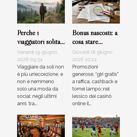
Perché i
Bonus nascosti: a
viaggiatori solitari
cosa stare
stanno
davvero attenti
Venerdì 19 giugno
Giovedì 18 giugno
riscrivendo le
leggendo i
2026 09:34
2026 10:24
regole
Viaggiare da soli non
termini dei casinò
Promozioni
è più un’eccezione, e
generose, “giri gratis”
dell’esplorazione
non è nemmeno
a raffica, cashback e
solo una moda da
tornei lampo: nel
social: negli ultimi
lessico dei casinò
anni, tra...
online il...