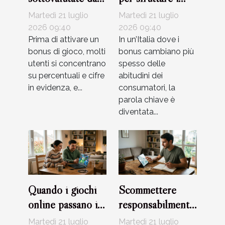
porsi prima di
bonus senza
Martedì 21 luglio
Martedì 21 luglio
usare un bonus di
rischiare
2026 09:40
2026 09:40
gioco
Prima di attivare un
In un’Italia dove i
bonus di gioco, molti
bonus cambiano più
utenti si concentrano
spesso delle
su percentuali e cifre
abitudini dei
in evidenza, e...
consumatori, la
parola chiave è
diventata...
Quando i giochi
Scommettere
online passano il
responsabilmente:
test della
equilibrio tra
Martedì 21 luglio
Martedì 21 luglio