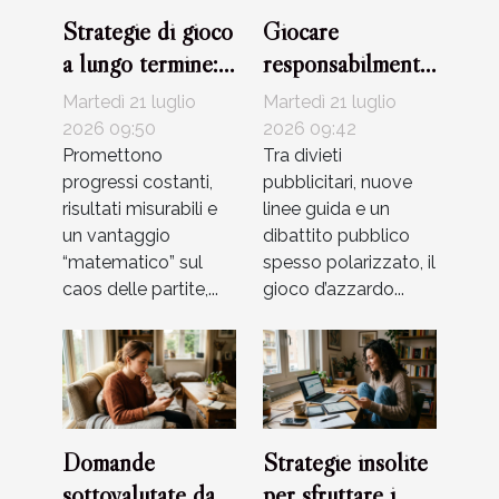
Strategie di gioco
Giocare
a lungo termine:
responsabilmente
mito o realtà?
per cambiare la
Martedì 21 luglio
Martedì 21 luglio
narrazione sul
2026 09:50
2026 09:42
Promettono
mondo
Tra divieti
progressi costanti,
pubblicitari, nuove
dell’azzardo
risultati misurabili e
linee guida e un
un vantaggio
dibattito pubblico
“matematico” sul
spesso polarizzato, il
caos delle partite,...
gioco d’azzardo...
Domande
Strategie insolite
sottovalutate da
per sfruttare i