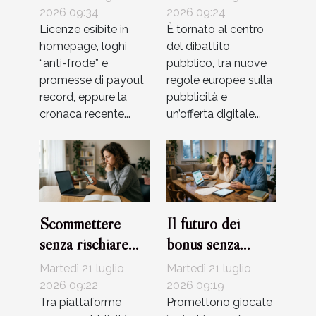
sicurezza?
adrenalina e
2026 09:34
2026 09:24
Licenze esibite in
strategie di
È tornato al centro
homepage, loghi
del dibattito
gestione
“anti-frode” e
pubblico, tra nuove
promesse di payout
regole europee sulla
record, eppure la
pubblicità e
cronaca recente...
un’offerta digitale...
Scommettere
Il futuro dei
senza rischiare
bonus senza
truffe: errori
deposito:
Martedì 21 luglio
Martedì 21 luglio
comuni da evitare
tendenza reale o
2026 09:22
2026 09:19
Tra piattaforme
solo marketing?
Promettono giocate