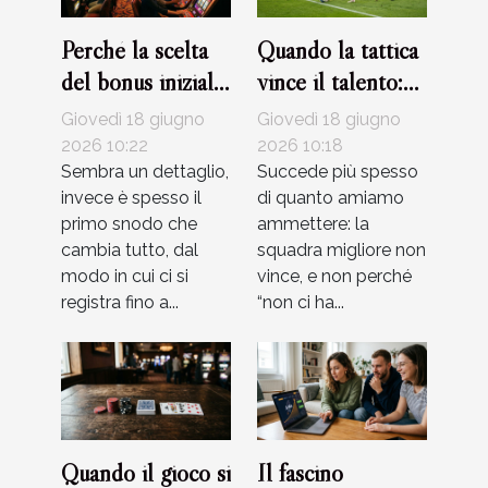
Perché la scelta
Quando la tattica
del bonus iniziale
vince il talento:
può influenzare la
storie di partite
Giovedì 18 giugno
Giovedì 18 giugno
tua esperienza al
indimenticabili
2026 10:22
2026 10:18
casinò
Sembra un dettaglio,
Succede più spesso
invece è spesso il
di quanto amiamo
primo snodo che
ammettere: la
cambia tutto, dal
squadra migliore non
modo in cui ci si
vince, e non perché
registra fino a...
“non ci ha...
Quando il gioco si
Il fascino