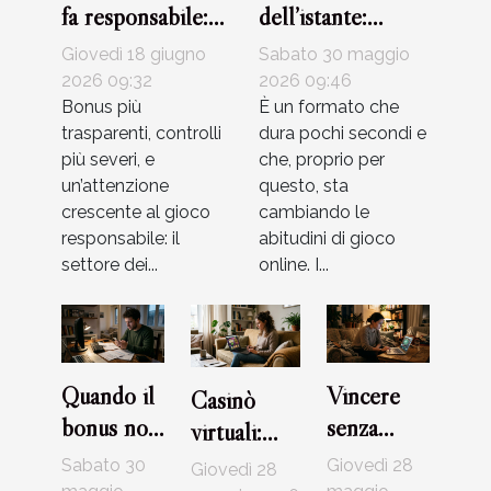
fa responsabile:
dell’istante:
attualità e limiti
perché i crash
Giovedì 18 giugno
Sabato 30 maggio
nei bonus dei
game stanno
2026 09:32
2026 09:46
casinò
Bonus più
rivoluzionando il
È un formato che
trasparenti, controlli
dura pochi secondi e
gioco d’azzardo
più severi, e
che, proprio per
un’attenzione
questo, sta
crescente al gioco
cambiando le
responsabile: il
abitudini di gioco
settore dei...
online. I...
Quando il
Vincere
Casinò
bonus non
senza
virtuali:
basta: casi
postare:
come
Sabato 30
Giovedì 28
Giovedì 28