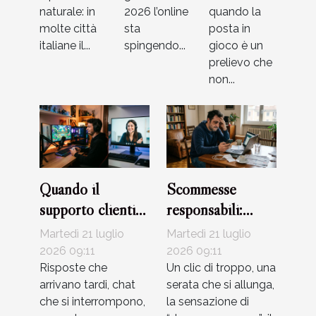
naturale: in
2026 l’online
quando la
molte città
sta
posta in
italiane il...
spingendo...
gioco è un
prelievo che
non...
Quando il
Scommesse
supporto clienti
responsabili:
diventa alleato
come riconoscere
Martedì 21 luglio
Martedì 21 luglio
del giocatore
i segnali d’allarme
2026 09:11
2026 09:11
Risposte che
Un clic di troppo, una
arrivano tardi, chat
serata che si allunga,
che si interrompono,
la sensazione di