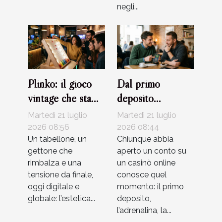
negli...
Plinko: il gioco
Dal primo
vintage che sta
deposito
rivoluzionando
all’upgrade vip:
Martedì 21 luglio
Martedì 21 luglio
l’intrattenimento
racconti veri di
2026 08:56
2026 08:44
digitale
Un tabellone, un
giocatori
Chiunque abbia
gettone che
aperto un conto su
rimbalza e una
un casinò online
tensione da finale,
conosce quel
oggi digitale e
momento: il primo
globale: l’estetica...
deposito,
l’adrenalina, la...