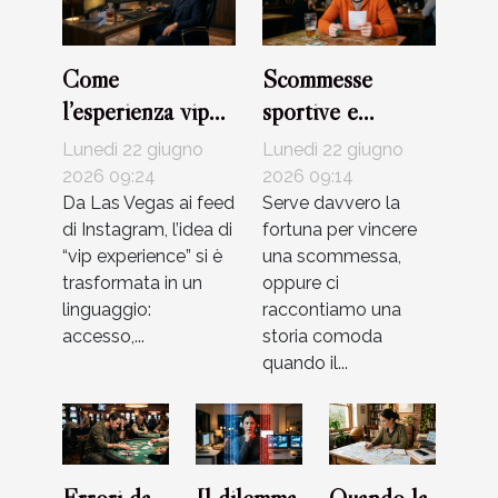
Come
Scommesse
l’esperienza vip
sportive e
cambia il modo di
superstizioni:
Lunedì 22 giugno
Lunedì 22 giugno
giocare nei casinò
quanto conta
2026 09:24
2026 09:14
online
Da Las Vegas ai feed
davvero la
Serve davvero la
di Instagram, l’idea di
fortuna per vincere
fortuna?
“vip experience” si è
una scommessa,
trasformata in un
oppure ci
linguaggio:
raccontiamo una
accesso,...
storia comoda
quando il...