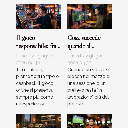
Il gioco
Cosa succede
responsabile: fino
quando il
a che punto i
supporto clienti
Lunedì 22 giugno
Lunedì 22 giugno
bonus influenzano
fa la differenza
2026 09:40
2026 09:32
le abitudini dei
Tra notifiche,
nel gioco digitale
Quando un server si
promozioni lampo e
blocca nel mezzo di
giocatori
cashback, il gioco
una sessione, o un
online si presenta
prelievo resta “in
sempre più come
lavorazione” più del
un’esperienza...
previsto,...